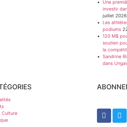
Une premiè
investir da
juillet 2026
Les athlète
podiums
22
120 M$ pour
soutien pou
la compétit
Sandrine Ri
dans Unga
TÉGORIES
ABONNE
lités
ts
& Culture
ique