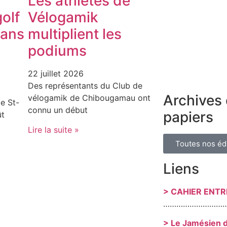
Les athlètes de
olf
Vélogamik
dans
multiplient les
podiums
22 juillet 2026
Des représentants du Club de
Archives 
vélogamik de Chibougamau ont
e St-
connu un début
papiers
ût
Lire la suite »
Toutes nos éd
Liens
> CAHIER ENT
………………………
> Le Jamésien 