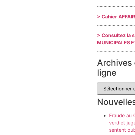
………………………
> Cahier AFFAI
………………………
> Consultez la 
MUNICIPALES E
………………………
Archives 
ligne
Nouvelle
Fraude au
verdict jug
sentent oub