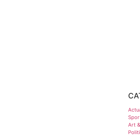
CA
Actua
Spor
Art 
Polit