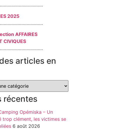
………………………………
RES 2025
………………………………
section AFFAIRES
T CIVIQUES
………………………………
des articles en
s récentes
 Camping Opémiska – Un
é trop clément, les victimes se
liées
6 août 2026