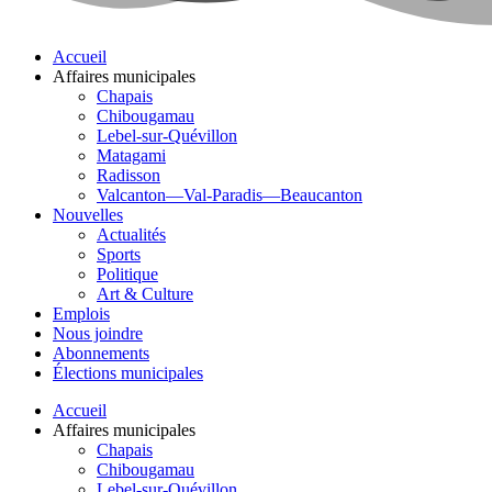
Accueil
Affaires municipales
Chapais
Chibougamau
Lebel-sur-Quévillon
Matagami
Radisson
Valcanton—Val-Paradis—Beaucanton
Nouvelles
Actualités
Sports
Politique
Art & Culture
Emplois
Nous joindre
Abonnements
Élections municipales
Accueil
Affaires municipales
Chapais
Chibougamau
Lebel-sur-Quévillon