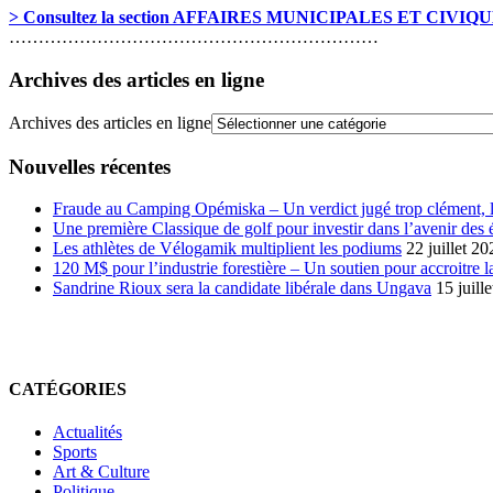
> Consultez la section AFFAIRES MUNICIPALES ET CIVIQ
………………………………………………………
Archives des articles en ligne
Archives des articles en ligne
Nouvelles récentes
Fraude au Camping Opémiska – Un verdict jugé trop clément, le
Une première Classique de golf pour investir dans l’avenir des 
Les athlètes de Vélogamik multiplient les podiums
22 juillet 20
120 M$ pour l’industrie forestière – Un soutien pour accroitre l
Sandrine Rioux sera la candidate libérale dans Ungava
15 juill
CATÉGORIES
Actualités
Sports
Art & Culture
Politique