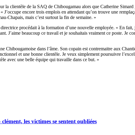
ur la clientèle de la SAQ de Chibougamau alors que Catherine Simard y 
s. « J’occupe encore trois emplois en attendant qu’on trouve une remplaç
mau-Chapais, mais c’est surtout la fin de semaine. »
 directrice procédait à la formation d’une nouvelle employée. « En fait, 
. J’aime beaucoup ce travail et je souhaitais vraiment ce poste. Je connai
une Chibougamoise dans l’âme. Son copain est contremaitre aux Chantier
ctionnel et une bonne clientèle. Je veux simplement poursuivre l’excell
tèle avec une belle équipe qui travaille dans ce but. »
ément, les victimes se sentent oubliées