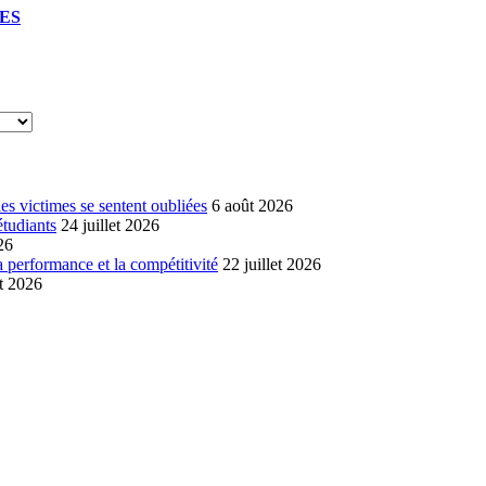
UES
s victimes se sentent oubliées
6 août 2026
étudiants
24 juillet 2026
26
a performance et la compétitivité
22 juillet 2026
et 2026