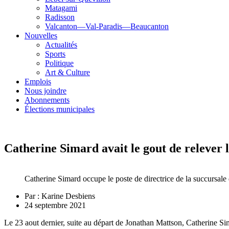
Matagami
Radisson
Valcanton—Val-Paradis—Beaucanton
Nouvelles
Actualités
Sports
Politique
Art & Culture
Emplois
Nous joindre
Abonnements
Élections municipales
Catherine Simard avait le gout de relever l
Catherine Simard occupe le poste de directrice de la succursal
Par :
Karine Desbiens
24 septembre 2021
Le 23 aout dernier, suite au départ de Jonathan Mattson, Catherine S