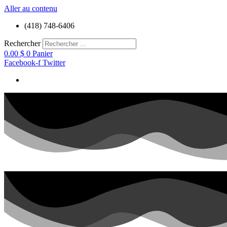
Aller au contenu
(418) 748-6406
Rechercher
0.00
$
0
Panier
Facebook-f
Twitter