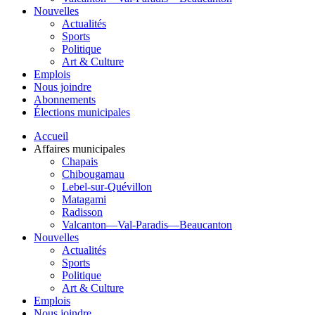
Nouvelles
Actualités
Sports
Politique
Art & Culture
Emplois
Nous joindre
Abonnements
Élections municipales
Accueil
Affaires municipales
Chapais
Chibougamau
Lebel-sur-Quévillon
Matagami
Radisson
Valcanton—Val-Paradis—Beaucanton
Nouvelles
Actualités
Sports
Politique
Art & Culture
Emplois
Nous joindre