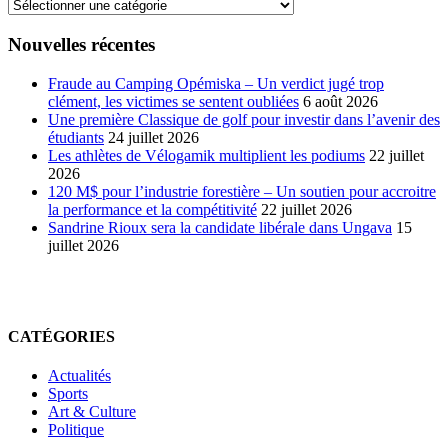
Nouvelles récentes
Fraude au Camping Opémiska – Un verdict jugé trop
clément, les victimes se sentent oubliées
6 août 2026
Une première Classique de golf pour investir dans l’avenir des
étudiants
24 juillet 2026
Les athlètes de Vélogamik multiplient les podiums
22 juillet
2026
120 M$ pour l’industrie forestière – Un soutien pour accroitre
la performance et la compétitivité
22 juillet 2026
Sandrine Rioux sera la candidate libérale dans Ungava
15
juillet 2026
CATÉGORIES
Actualités
Sports
Art & Culture
Politique