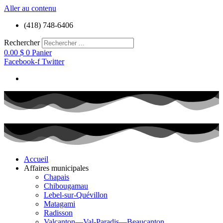
Aller au contenu
(418) 748-6406
Rechercher
0.00
$
0
Panier
Facebook-f
Twitter
Accueil
Affaires municipales
Chapais
Chibougamau
Lebel-sur-Quévillon
Matagami
Radisson
Valcanton—Val-Paradis—Beaucanton