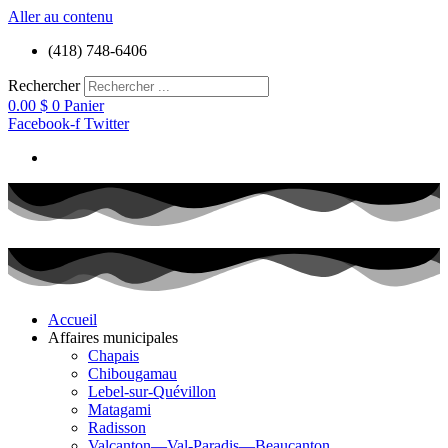
Aller au contenu
(418) 748-6406
Rechercher
0.00
$
0
Panier
Facebook-f
Twitter
Accueil
Affaires municipales
Chapais
Chibougamau
Lebel-sur-Quévillon
Matagami
Radisson
Valcanton—Val-Paradis—Beaucanton