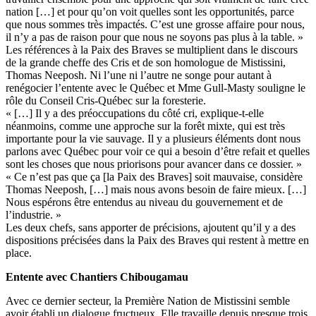
nation […] et pour qu’on voit quelles sont les opportunités, parce
que nous sommes très impactés. C’est une grosse affaire pour nous,
il n’y a pas de raison pour que nous ne soyons pas plus à la table. »
Les références à la Paix des Braves se multiplient dans le discours
de la grande cheffe des Cris et de son homologue de Mistissini,
Thomas Neeposh. Ni l’une ni l’autre ne songe pour autant à
renégocier l’entente avec le Québec et Mme Gull-Masty souligne le
rôle du Conseil Cris-Québec sur la foresterie.
« […] Il y a des préoccupations du côté cri, explique-t-elle
néanmoins, comme une approche sur la forêt mixte, qui est très
importante pour la vie sauvage. Il y a plusieurs éléments dont nous
parlons avec Québec pour voir ce qui a besoin d’être refait et quelles
sont les choses que nous priorisons pour avancer dans ce dossier. »
« Ce n’est pas que ça [la Paix des Braves] soit mauvaise, considère
Thomas Neeposh, […] mais nous avons besoin de faire mieux. […]
Nous espérons être entendus au niveau du gouvernement et de
l’industrie. »
Les deux chefs, sans apporter de précisions, ajoutent qu’il y a des
dispositions précisées dans la Paix des Braves qui restent à mettre en
place.
Entente avec Chantiers Chibougamau
Avec ce dernier secteur, la Première Nation de Mistissini semble
avoir établi un dialogue fructueux. Elle travaille depuis presque trois