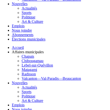
Nouvelles
Actualités
Sports
Politique
Art & Culture
Emplois
Nous joindre
Abonnements
Élections municipales
Accueil
Affaires municipales
Chapais
Chibougamau
Lebel-sur-Quévillon
Matagami
Radisson
Valcanton—Val-Paradis—Beaucanton
Nouvelles
Actualités
Sports
Politique
Art & Culture
Emplois
Nous joindre