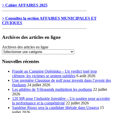
> Cahier AFFAIRES 2025
………………………………………………………
> Consultez la section AFFAIRES MUNICIPALES ET
CIVIQUES
………………………………………………………
Archives des articles en ligne
Archives des articles en ligne
Nouvelles récentes
Fraude au Camping Opémiska – Un verdict jugé trop
clément, les victimes se sentent oubliées
6 août 2026
Une première Classique de golf pour investir dans l’avenir des
étudiants
24 juillet 2026
Les athlètes de Vélogamik multiplient les podiums
22 juillet
2026
120 M$ pour l’industrie forestière – Un soutien pour accroitre
la performance et la compétitivité
22 juillet 2026
Sandrine Rioux sera la candidate libérale dans Ungava
15
juillet 2026