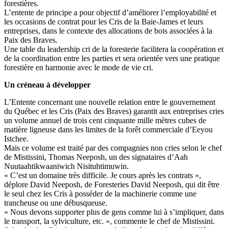
forestières.
L’entente de principe a pour objectif d’améliorer l’employabilité et
les occasions de contrat pour les Cris de la Baie-James et leurs
entreprises, dans le contexte des allocations de bois associées à la
Paix des Braves.
Une table du leadership cri de la foresterie facilitera la coopération et
de la coordination entre les parties et sera orientée vers une pratique
forestière en harmonie avec le mode de vie cri.
Un créneau à développer
L’Entente concernant une nouvelle relation entre le gouvernement
du Québec et les Cris (Paix des Braves) garantit aux entreprises cries
un volume annuel de trois cent cinquante mille mètres cubes de
matière ligneuse dans les limites de la forêt commerciale d’Eeyou
Istchee.
Mais ce volume est traité par des compagnies non cries selon le chef
de Mistissini, Thomas Neeposh, un des signataires d’Aah
Nuutaahtikwaaniwich Nisituhtimuwin.
« C’est un domaine très difficile. Je cours après les contrats »,
déplore David Neeposh, de Foresteries David Neeposh, qui dit être
le seul chez les Cris à posséder de la machinerie comme une
trancheuse ou une débusqueuse.
« Nous devons supporter plus de gens comme lui à s’impliquer, dans
le transport, la sylviculture, etc. », commente le chef de Mistissini.