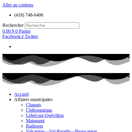
Aller au contenu
(418) 748-6406
Rechercher
0.00
$
0
Panier
Facebook-f
Twitter
Accueil
Affaires municipales
Chapais
Chibougamau
Lebel-sur-Quévillon
Matagami
Radisson
Valcanton—Val-Paradis—Beaucanton