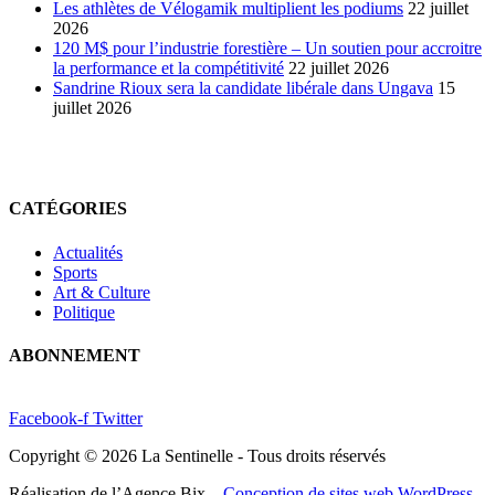
Les athlètes de Vélogamik multiplient les podiums
22 juillet
2026
120 M$ pour l’industrie forestière – Un soutien pour accroitre
la performance et la compétitivité
22 juillet 2026
Sandrine Rioux sera la candidate libérale dans Ungava
15
juillet 2026
CATÉGORIES
Actualités
Sports
Art & Culture
Politique
ABONNEMENT
Facebook-f
Twitter
Copyright © 2026 La Sentinelle - Tous droits réservés
Réalisation de l’Agence Bix –
Conception de sites web WordPress