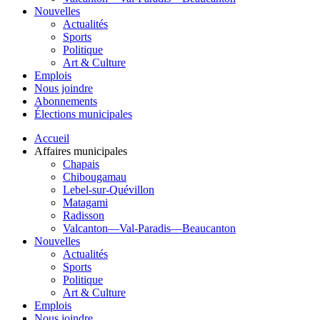
Nouvelles
Actualités
Sports
Politique
Art & Culture
Emplois
Nous joindre
Abonnements
Élections municipales
Accueil
Affaires municipales
Chapais
Chibougamau
Lebel-sur-Quévillon
Matagami
Radisson
Valcanton—Val-Paradis—Beaucanton
Nouvelles
Actualités
Sports
Politique
Art & Culture
Emplois
Nous joindre