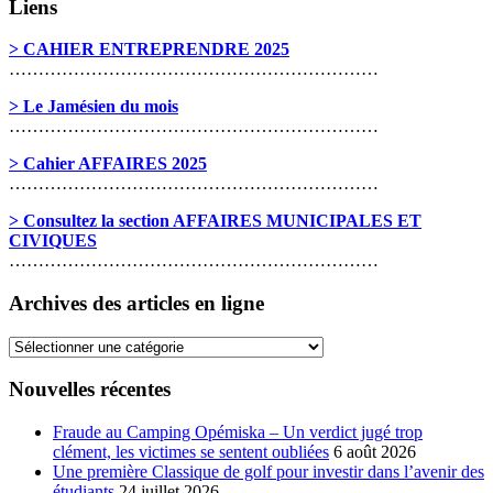
Liens
> CAHIER ENTREPRENDRE 2025
………………………………………………………
> Le Jamésien du mois
………………………………………………………
> Cahier AFFAIRES 2025
………………………………………………………
> Consultez la section AFFAIRES MUNICIPALES ET
CIVIQUES
………………………………………………………
Archives des articles en ligne
Archives
des
articles
Nouvelles récentes
en
ligne
Fraude au Camping Opémiska – Un verdict jugé trop
clément, les victimes se sentent oubliées
6 août 2026
Une première Classique de golf pour investir dans l’avenir des
étudiants
24 juillet 2026