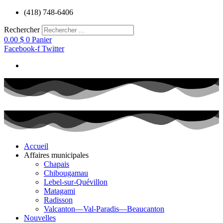
Aller
(418) 748-6406
au
contenu
Rechercher
0.00
$
0
Panier
Facebook-f
Twitter
Accueil
Affaires municipales
Chapais
Chibougamau
Lebel-sur-Quévillon
Matagami
Radisson
Valcanton—Val-Paradis—Beaucanton
Nouvelles