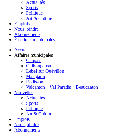
Actualités
Sports
Politique
Art & Culture
Emplois
Nous joindre
Abonnements
Élections municipales
Accueil
Affaires municipales
Chapais
Chibougamau
Lebel-sur-Quévillon
Matagami
Radisson
Valcanton—Val-Paradis—Beaucanton
Nouvelles
Actualités
Sports
Politique
Art & Culture
Emplois
Nous joindre
Abonnements