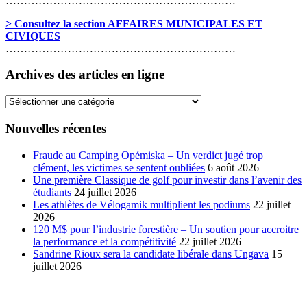
………………………………………………………
> Consultez la section AFFAIRES MUNICIPALES ET
CIVIQUES
………………………………………………………
Archives des articles en ligne
Archives
des
articles
Nouvelles récentes
en
ligne
Fraude au Camping Opémiska – Un verdict jugé trop
clément, les victimes se sentent oubliées
6 août 2026
Une première Classique de golf pour investir dans l’avenir des
étudiants
24 juillet 2026
Les athlètes de Vélogamik multiplient les podiums
22 juillet
2026
120 M$ pour l’industrie forestière – Un soutien pour accroitre
la performance et la compétitivité
22 juillet 2026
Sandrine Rioux sera la candidate libérale dans Ungava
15
juillet 2026