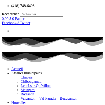
Aller
(418) 748-6406
au
contenu
Rechercher
0.00
$
0
Panier
Facebook-f
Twitter
Accueil
Affaires municipales
Chapais
Chibougamau
Lebel-sur-Quévillon
Matagami
Radisson
Valcanton—Val-Paradis—Beaucanton
Nouvelles