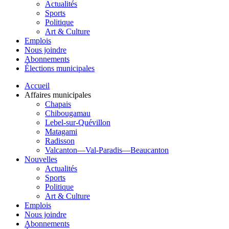
Actualités
Sports
Politique
Art & Culture
Emplois
Nous joindre
Abonnements
Élections municipales
Accueil
Affaires municipales
Chapais
Chibougamau
Lebel-sur-Quévillon
Matagami
Radisson
Valcanton—Val-Paradis—Beaucanton
Nouvelles
Actualités
Sports
Politique
Art & Culture
Emplois
Nous joindre
Abonnements