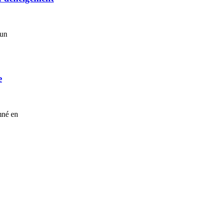
’un
e
mné en