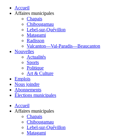
Accueil
Affaires municipales
Chapais
Chibougamau
Lebel-sur-Quévillon
Matagami
Radisson
Valcanton—Val-Paradis—Beaucanton
Nouvelles
Actualités
Sports
Politique
Art & Culture
Emplois
Nous joindre
Abonnements
Élections municipales
Accueil
Affaires municipales
Chapais
Chibougamau
Lebel-sur-Quévillon
Matagami