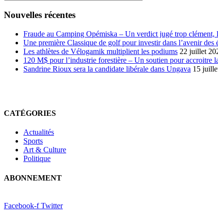
des
articles
Nouvelles récentes
en
ligne
Fraude au Camping Opémiska – Un verdict jugé trop clément, le
Une première Classique de golf pour investir dans l’avenir des 
Les athlètes de Vélogamik multiplient les podiums
22 juillet 20
120 M$ pour l’industrie forestière – Un soutien pour accroitre l
Sandrine Rioux sera la candidate libérale dans Ungava
15 juill
CATÉGORIES
Actualités
Sports
Art & Culture
Politique
ABONNEMENT
Facebook-f
Twitter