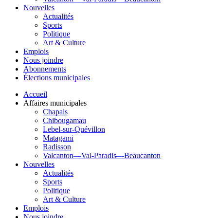
Nouvelles
Actualités
Sports
Politique
Art & Culture
Emplois
Nous joindre
Abonnements
Élections municipales
Accueil
Affaires municipales
Chapais
Chibougamau
Lebel-sur-Quévillon
Matagami
Radisson
Valcanton—Val-Paradis—Beaucanton
Nouvelles
Actualités
Sports
Politique
Art & Culture
Emplois
Nous joindre