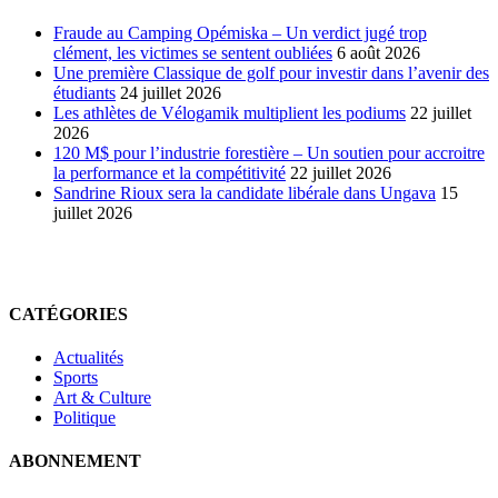
Fraude au Camping Opémiska – Un verdict jugé trop
clément, les victimes se sentent oubliées
6 août 2026
Une première Classique de golf pour investir dans l’avenir des
étudiants
24 juillet 2026
Les athlètes de Vélogamik multiplient les podiums
22 juillet
2026
120 M$ pour l’industrie forestière – Un soutien pour accroitre
la performance et la compétitivité
22 juillet 2026
Sandrine Rioux sera la candidate libérale dans Ungava
15
juillet 2026
CATÉGORIES
Actualités
Sports
Art & Culture
Politique
ABONNEMENT