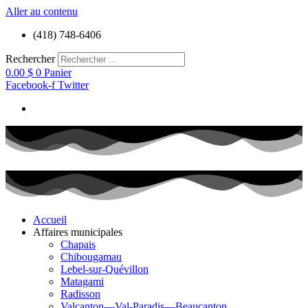
Aller au contenu
(418) 748-6406
Rechercher
0.00
$
0
Panier
Facebook-f
Twitter
Accueil
Affaires municipales
Chapais
Chibougamau
Lebel-sur-Quévillon
Matagami
Radisson
Valcanton—Val-Paradis—Beaucanton