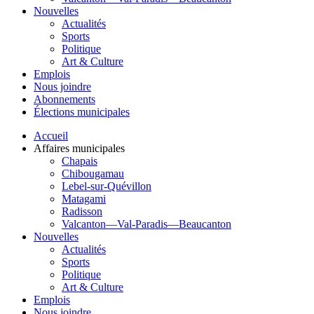
Nouvelles
Actualités
Sports
Politique
Art & Culture
Emplois
Nous joindre
Abonnements
Élections municipales
Accueil
Affaires municipales
Chapais
Chibougamau
Lebel-sur-Quévillon
Matagami
Radisson
Valcanton—Val-Paradis—Beaucanton
Nouvelles
Actualités
Sports
Politique
Art & Culture
Emplois
Nous joindre