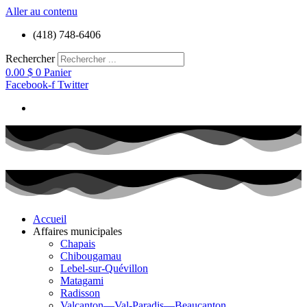
Aller au contenu
(418) 748-6406
Rechercher
0.00
$
0
Panier
Facebook-f
Twitter
Accueil
Affaires municipales
Chapais
Chibougamau
Lebel-sur-Quévillon
Matagami
Radisson
Valcanton—Val-Paradis—Beaucanton