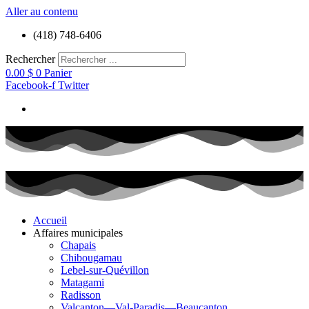
Aller au contenu
(418) 748-6406
Rechercher
0.00
$
0
Panier
Facebook-f
Twitter
Accueil
Affaires municipales
Chapais
Chibougamau
Lebel-sur-Quévillon
Matagami
Radisson
Valcanton—Val-Paradis—Beaucanton