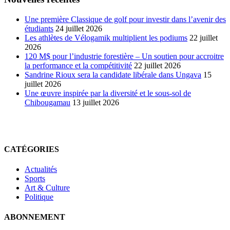
Une première Classique de golf pour investir dans l’avenir des
étudiants
24 juillet 2026
Les athlètes de Vélogamik multiplient les podiums
22 juillet
2026
120 M$ pour l’industrie forestière – Un soutien pour accroitre
la performance et la compétitivité
22 juillet 2026
Sandrine Rioux sera la candidate libérale dans Ungava
15
juillet 2026
Une œuvre inspirée par la diversité et le sous-sol de
Chibougamau
13 juillet 2026
CATÉGORIES
Actualités
Sports
Art & Culture
Politique
ABONNEMENT