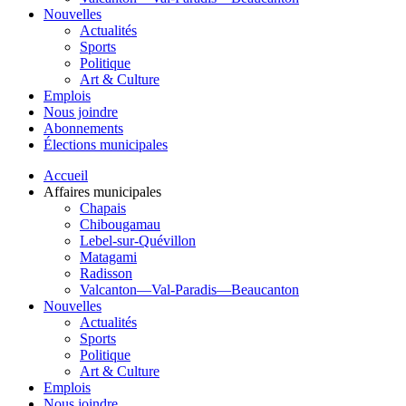
Nouvelles
Actualités
Sports
Politique
Art & Culture
Emplois
Nous joindre
Abonnements
Élections municipales
Accueil
Affaires municipales
Chapais
Chibougamau
Lebel-sur-Quévillon
Matagami
Radisson
Valcanton—Val-Paradis—Beaucanton
Nouvelles
Actualités
Sports
Politique
Art & Culture
Emplois
Nous joindre