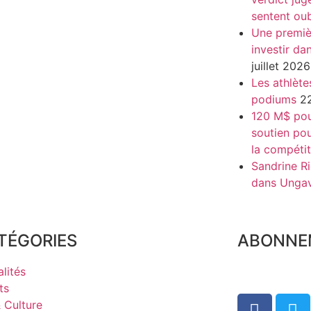
sentent oub
Une premiè
investir da
juillet 2026
Les athlète
podiums
22
120 M$ pour
soutien pou
la compétit
Sandrine Ri
dans Unga
TÉGORIES
ABONNE
lités
ts
& Culture