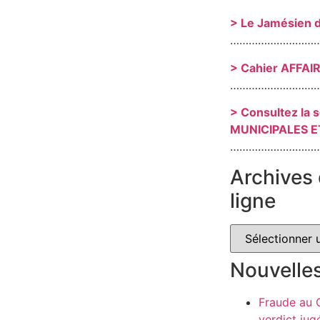
> Le Jamésien 
………………………
> Cahier AFFAI
………………………
> Consultez la 
MUNICIPALES E
………………………
Archives 
ligne
Nouvelle
Fraude au
verdict jug