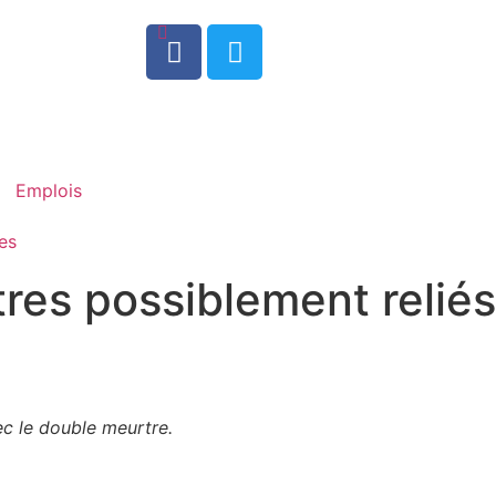
0
Emplois
es
tres possiblement reliés
ec le double meurtre.