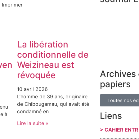
Imprimer
La libération
conditionnelle de
yen
Weizineau est
Archives 
révoquée
papiers
10 avril 2026
L’homme de 39 ans, originaire
Toutes nos éd
de Chibougamau, qui avait été
tenu
condamné en
Liens
e à
Lire la suite »
> CAHIER ENT
………………………