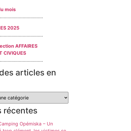
du mois
………………………………
RES 2025
………………………………
section AFFAIRES
T CIVIQUES
………………………………
des articles en
s récentes
 Camping Opémiska – Un
é trop clément, les victimes se