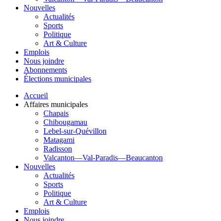
Nouvelles
Actualités
Sports
Politique
Art & Culture
Emplois
Nous joindre
Abonnements
Élections municipales
Accueil
Affaires municipales
Chapais
Chibougamau
Lebel-sur-Quévillon
Matagami
Radisson
Valcanton—Val-Paradis—Beaucanton
Nouvelles
Actualités
Sports
Politique
Art & Culture
Emplois
Nous joindre