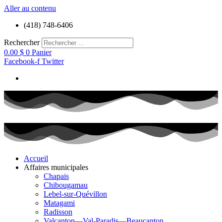
Aller au contenu
(418) 748-6406
Rechercher
0.00
$
0
Panier
Facebook-f
Twitter
Accueil
Affaires municipales
Chapais
Chibougamau
Lebel-sur-Quévillon
Matagami
Radisson
Valcanton—Val-Paradis—Beaucanton