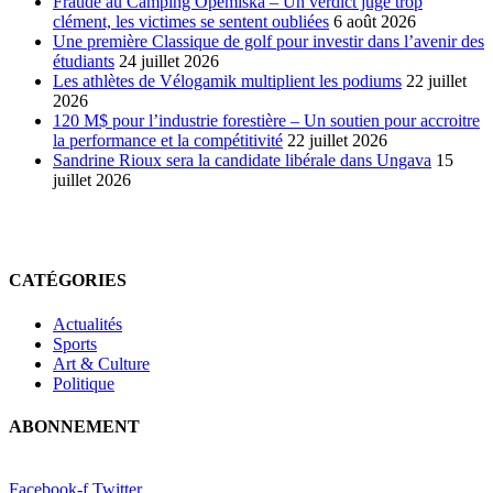
Fraude au Camping Opémiska – Un verdict jugé trop
clément, les victimes se sentent oubliées
6 août 2026
Une première Classique de golf pour investir dans l’avenir des
étudiants
24 juillet 2026
Les athlètes de Vélogamik multiplient les podiums
22 juillet
2026
120 M$ pour l’industrie forestière – Un soutien pour accroitre
la performance et la compétitivité
22 juillet 2026
Sandrine Rioux sera la candidate libérale dans Ungava
15
juillet 2026
CATÉGORIES
Actualités
Sports
Art & Culture
Politique
ABONNEMENT
Facebook-f
Twitter