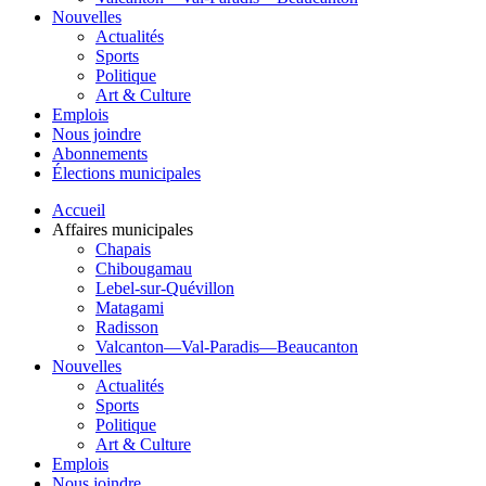
Nouvelles
Actualités
Sports
Politique
Art & Culture
Emplois
Nous joindre
Abonnements
Élections municipales
Accueil
Affaires municipales
Chapais
Chibougamau
Lebel-sur-Quévillon
Matagami
Radisson
Valcanton—Val-Paradis—Beaucanton
Nouvelles
Actualités
Sports
Politique
Art & Culture
Emplois
Nous joindre