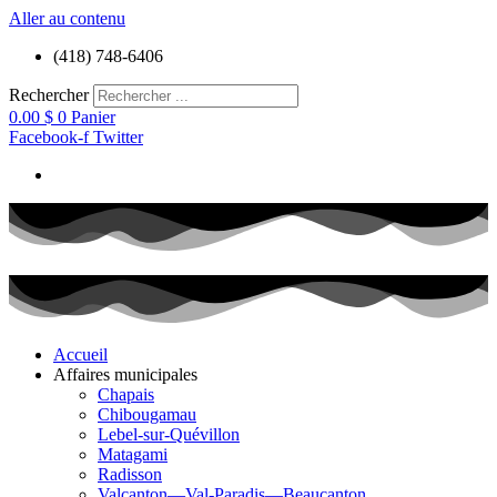
Aller au contenu
(418) 748-6406
Rechercher
0.00
$
0
Panier
Facebook-f
Twitter
Accueil
Affaires municipales
Chapais
Chibougamau
Lebel-sur-Quévillon
Matagami
Radisson
Valcanton—Val-Paradis—Beaucanton