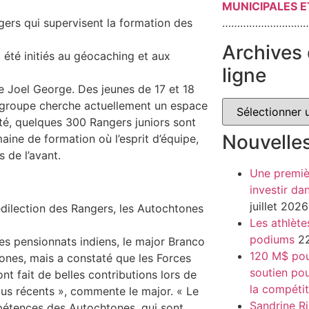
MUNICIPALES E
rs qui supervisent la formation des
………………………
Archives 
 été initiés au géocaching et aux
ligne
ure Joel George. Des jeunes de 17 et 18
 groupe cherche actuellement un espace
été, quelques 300 Rangers juniors sont
Nouvelle
ine de formation où l’esprit d’équipe,
 de l’avant.
Une premiè
investir da
juillet 2026
édilection des Rangers, les Autochtones
Les athlète
podiums
22
les pensionnats indiens, le major Branco
120 M$ pour
nes, mais a constaté que les Forces
soutien pou
ont fait de belles contributions lors de
la compétit
lus récents », commente le major. « Le
Sandrine Ri
mpétences des Autochtones, qui sont