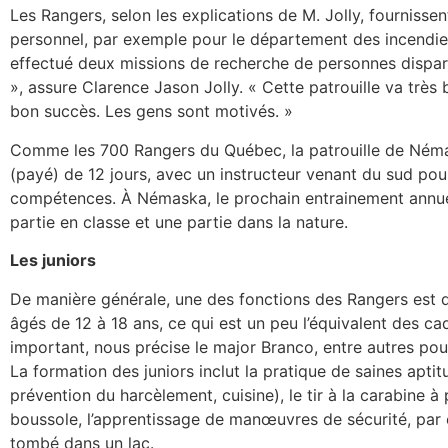
Les Rangers, selon les explications de M. Jolly, fournisse
personnel, par exemple pour le département des incendies.
effectué deux missions de recherche de personnes dispar
», assure Clarence Jason Jolly. « Cette patrouille va très 
bon succès. Les gens sont motivés. »
Comme les 700 Rangers du Québec, la patrouille de Némas
(payé) de 12 jours, avec un instructeur venant du sud po
compétences. À Némaska, le prochain entrainement annuel
partie en classe et une partie dans la nature.
Les juniors
De manière générale, une des fonctions des Rangers est d
âgés de 12 à 18 ans, ce qui est un peu l’équivalent des ca
important, nous précise le major Branco, entre autres po
La formation des juniors inclut la pratique de saines apt
prévention du harcèlement, cuisine), le tir à la carabine à 
boussole, l’apprentissage de manœuvres de sécurité, pa
tombé dans un lac.