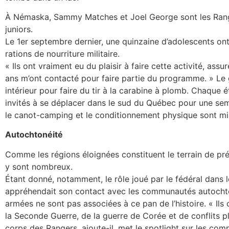
À Némaska, Sammy Matches et Joel George sont les Range
juniors.
Le 1er septembre dernier, une quinzaine d’adolescents ont
rations de nourriture militaire.
« Ils ont vraiment eu du plaisir à faire cette activité, ass
ans m’ont contacté pour faire partie du programme. » Le
intérieur pour faire du tir à la carabine à plomb. Chaque 
invités à se déplacer dans le sud du Québec pour une sema
le canot-camping et le conditionnement physique sont mis
Autochtonéité
Comme les régions éloignées constituent le terrain de pr
y sont nombreux.
Étant donné, notamment, le rôle joué par le fédéral dans 
appréhendait son contact avec les communautés autochto
armées ne sont pas associées à ce pan de l’histoire. « Ils 
la Seconde Guerre, de la guerre de Corée et de conflits p
corps des Rangers, ajoute-il, met le spotlight sur les co