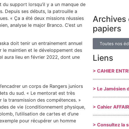
nt du support lorsqu’il y a un manque de
 Depuis ses débuts, la patrouille a
Archives 
ues. « Ça a été deux missions réussies
bien, analyse le major Branco. C’est un
papiers
ka doit tenir un entrainement annuel
Toutes nos éd
ur le maintien et le développement des
Liens
 aura lieu en février 2022, dont une
> CAHIER ENT
………………………
’encadrer un corps de Rangers juniors
> Le Jamésien 
dets du sud. « Le mentorat est très
………………………
ur la transmission des compétences. »
itudes de vie (conditionnement physique,
> Cahier AFFAI
plomb, l’utilisation de cartes et d’une
………………………
r exemple pour récupérer un homme
> Consultez la 