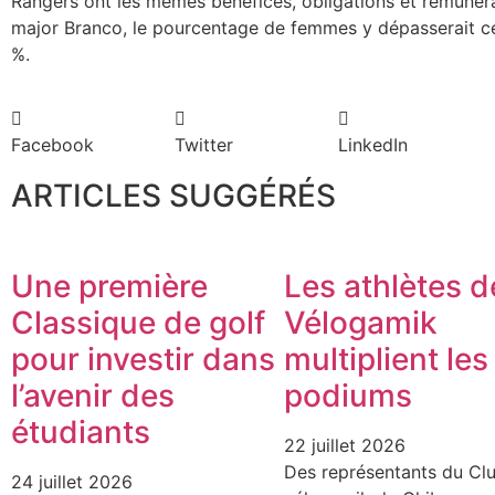
Rangers ont les mêmes bénéfices, obligations et rémunérat
major Branco, le pourcentage de femmes y dépasserait celu
%.
Facebook
Twitter
LinkedIn
ARTICLES SUGGÉRÉS
Une première
Les athlètes d
Classique de golf
Vélogamik
pour investir dans
multiplient les
l’avenir des
podiums
étudiants
22 juillet 2026
Des représentants du Cl
24 juillet 2026