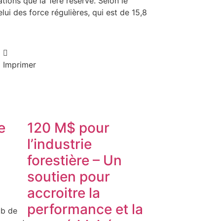
ions que la 1ère réserve. Selon le
i des force régulières, qui est de 15,8
Imprimer
e
120 M$ pour
l’industrie
forestière – Un
soutien pour
accroitre la
performance et la
ub de