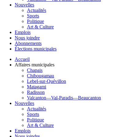
Nouvelles
Actualités
Sports
Politique
Art & Culture
Emplois
Nous joindre
Abonnements
Élections municipales
Accueil
Affaires municipales
Chapais
Chibougamau
Lebel-sur-Quévillon
Matagami
Radisson
Valcanton—Val-Paradis—Beaucanton
Nouvelles
Actualités
Sports
Politique
Art & Culture
Emplois
Nous joindre