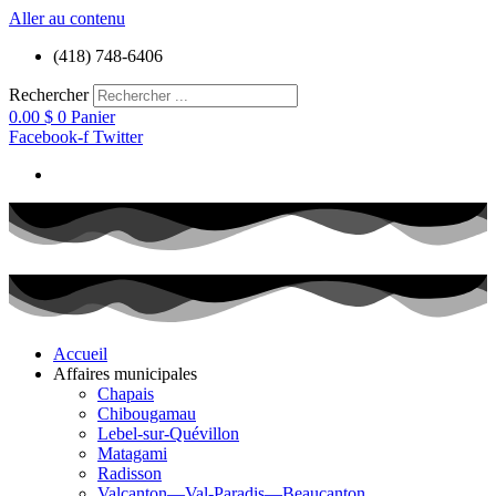
Aller au contenu
(418) 748-6406
Rechercher
0.00
$
0
Panier
Facebook-f
Twitter
Accueil
Affaires municipales
Chapais
Chibougamau
Lebel-sur-Quévillon
Matagami
Radisson
Valcanton—Val-Paradis—Beaucanton