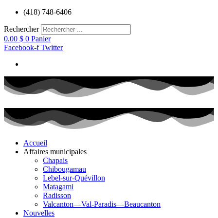
Aller
(418) 748-6406
au
contenu
Rechercher
0.00
$
0
Panier
Facebook-f
Twitter
Accueil
Affaires municipales
Chapais
Chibougamau
Lebel-sur-Quévillon
Matagami
Radisson
Valcanton—Val-Paradis—Beaucanton
Nouvelles