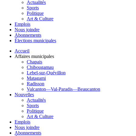
Actualités
Sports
Politique
Art & Culture
Emplois
Nous joindre
Abonnements
Élections municipales
Accueil
Affaires municipales
Chapais
Chibougamau
Lebel-sur-Quévillon
Matagami
Radisson
Valcanton—Val-Paradis—Beaucanton
Nouvelles
Actualités
Sports
Politique
Art & Culture
Emplois
Nous joindre
Abonnements