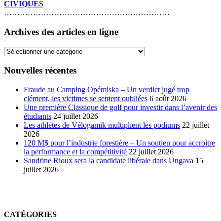
CIVIQUES
………………………………………………………
Archives des articles en ligne
Archives
des
articles
Nouvelles récentes
en
ligne
Fraude au Camping Opémiska – Un verdict jugé trop
clément, les victimes se sentent oubliées
6 août 2026
Une première Classique de golf pour investir dans l’avenir des
étudiants
24 juillet 2026
Les athlètes de Vélogamik multiplient les podiums
22 juillet
2026
120 M$ pour l’industrie forestière – Un soutien pour accroitre
la performance et la compétitivité
22 juillet 2026
Sandrine Rioux sera la candidate libérale dans Ungava
15
juillet 2026
CATÉGORIES