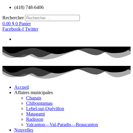
Aller
(418) 748-6406
au
contenu
Rechercher
0.00
$
0
Panier
Facebook-f
Twitter
Accueil
Affaires municipales
Chapais
Chibougamau
Lebel-sur-Quévillon
Matagami
Radisson
Valcanton—Val-Paradis—Beaucanton
Nouvelles