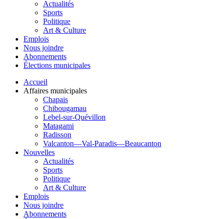
Actualités
Sports
Politique
Art & Culture
Emplois
Nous joindre
Abonnements
Élections municipales
Accueil
Affaires municipales
Chapais
Chibougamau
Lebel-sur-Quévillon
Matagami
Radisson
Valcanton—Val-Paradis—Beaucanton
Nouvelles
Actualités
Sports
Politique
Art & Culture
Emplois
Nous joindre
Abonnements