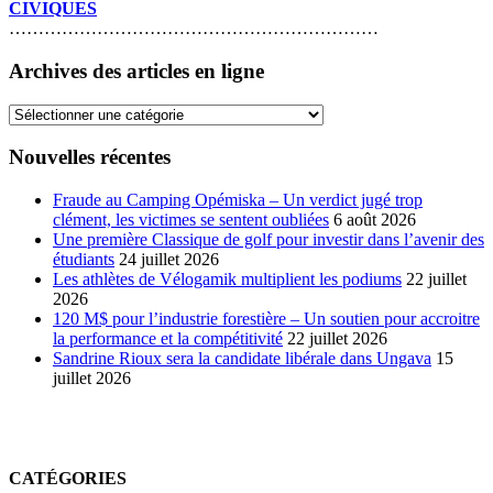
CIVIQUES
………………………………………………………
Archives des articles en ligne
Archives
des
articles
Nouvelles récentes
en
ligne
Fraude au Camping Opémiska – Un verdict jugé trop
clément, les victimes se sentent oubliées
6 août 2026
Une première Classique de golf pour investir dans l’avenir des
étudiants
24 juillet 2026
Les athlètes de Vélogamik multiplient les podiums
22 juillet
2026
120 M$ pour l’industrie forestière – Un soutien pour accroitre
la performance et la compétitivité
22 juillet 2026
Sandrine Rioux sera la candidate libérale dans Ungava
15
juillet 2026
CATÉGORIES