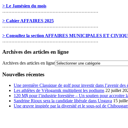
> Le Jamésien du mois
………………………………………………………
> Cahier AFFAIRES 2025
………………………………………………………
> Consultez la section AFFAIRES MUNICIPALES ET CIVIQ
………………………………………………………
Archives des articles en ligne
Archives des articles en ligne
Nouvelles récentes
Une première Classique de golf pour investir dans l’avenir des 
Les athlètes de Vélogamik multiplient les podiums
22 juillet 20
120 M$ pour l’industrie forestière – Un soutien pour accroitre l
Sandrine Rioux sera la candidate libérale dans Ungava
15 juill
Une œuvre inspirée par la diversité et le sous-sol de Chibouga