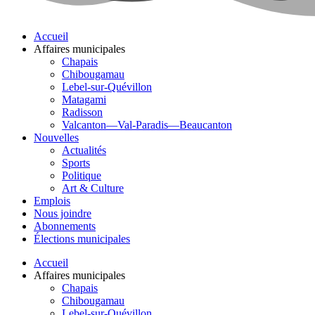
Accueil
Affaires municipales
Chapais
Chibougamau
Lebel-sur-Quévillon
Matagami
Radisson
Valcanton—Val-Paradis—Beaucanton
Nouvelles
Actualités
Sports
Politique
Art & Culture
Emplois
Nous joindre
Abonnements
Élections municipales
Accueil
Affaires municipales
Chapais
Chibougamau
Lebel-sur-Quévillon