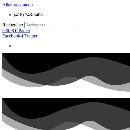
Aller au contenu
(418) 748-6406
Rechercher
0.00
$
0
Panier
Facebook-f
Twitter