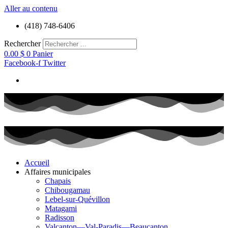
Aller au contenu
(418) 748-6406
Rechercher
0.00
$
0
Panier
Facebook-f
Twitter
Accueil
Affaires municipales
Chapais
Chibougamau
Lebel-sur-Quévillon
Matagami
Radisson
Valcanton—Val-Paradis—Beaucanton