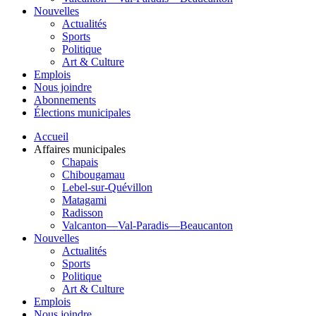
Nouvelles
Actualités
Sports
Politique
Art & Culture
Emplois
Nous joindre
Abonnements
Élections municipales
Accueil
Affaires municipales
Chapais
Chibougamau
Lebel-sur-Quévillon
Matagami
Radisson
Valcanton—Val-Paradis—Beaucanton
Nouvelles
Actualités
Sports
Politique
Art & Culture
Emplois
Nous joindre