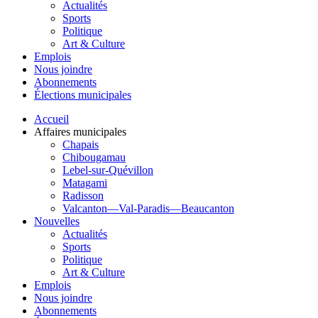
Actualités
Sports
Politique
Art & Culture
Emplois
Nous joindre
Abonnements
Élections municipales
Accueil
Affaires municipales
Chapais
Chibougamau
Lebel-sur-Quévillon
Matagami
Radisson
Valcanton—Val-Paradis—Beaucanton
Nouvelles
Actualités
Sports
Politique
Art & Culture
Emplois
Nous joindre
Abonnements