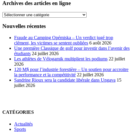
Archives des articles en ligne
Archives
des
articles
Nouvelles récentes
en
ligne
Fraude au Camping Opémiska – Un verdict jugé trop
clément, les victimes se sentent oubliées
6 août 2026
Une première Classique de golf pour investir dans l’avenir des
étudiants
24 juillet 2026
Les athlètes de Vélogamik multiplient les podiums
22 juillet
2026
120 M$ pour l’industrie forestière – Un soutien pour accroitre
la performance et la compétitivité
22 juillet 2026
Sandrine Rioux sera la candidate libérale dans Ungava
15
juillet 2026
CATÉGORIES
Actualités
Sports