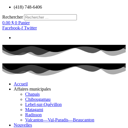
Aller
(418) 748-6406
au
contenu
Rechercher
0.00
$
0
Panier
Facebook-f
Twitter
Accueil
Affaires municipales
Chapais
Chibougamau
Lebel-sur-Quévillon
Matagami
Radisson
Valcanton—Val-Paradis—Beaucanton
Nouvelles