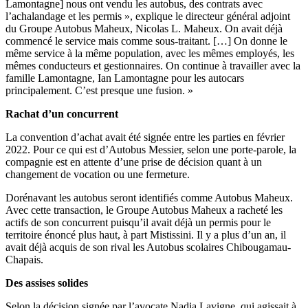
Lamontagne] nous ont vendu les autobus, des contrats avec
l’achalandage et les permis », explique le directeur général adjoint
du Groupe Autobus Maheux, Nicolas L. Maheux. On avait déjà
commencé le service mais comme sous-traitant. […] On donne le
même service à la même population, avec les mêmes employés, les
mêmes conducteurs et gestionnaires. On continue à travailler avec la
famille Lamontagne, Ian Lamontagne pour les autocars
principalement. C’est presque une fusion. »
Rachat d’un concurrent
La convention d’achat avait été signée entre les parties en février
2022. Pour ce qui est d’Autobus Messier, selon une porte-parole, la
compagnie est en attente d’une prise de décision quant à un
changement de vocation ou une fermeture.
Dorénavant les autobus seront identifiés comme Autobus Maheux.
Avec cette transaction, le Groupe Autobus Maheux a racheté les
actifs de son concurrent puisqu’il avait déjà un permis pour le
territoire énoncé plus haut, à part Mistissini. Il y a plus d’un an, il
avait déjà acquis de son rival les Autobus scolaires Chibougamau-
Chapais.
Des assises solides
Selon la décision signée par l’avocate Nadia Lavigne, qui agissait à