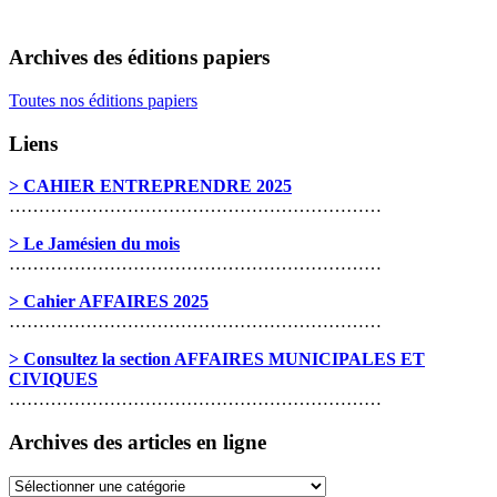
Archives des éditions papiers
Toutes nos éditions papiers
Liens
> CAHIER ENTREPRENDRE 2025
………………………………………………………
> Le Jamésien du mois
………………………………………………………
> Cahier AFFAIRES 2025
………………………………………………………
> Consultez la section AFFAIRES MUNICIPALES ET
CIVIQUES
………………………………………………………
Archives des articles en ligne
Archives