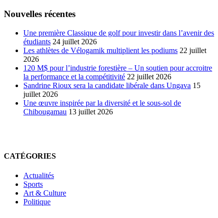
des
articles
Nouvelles récentes
en
ligne
Une première Classique de golf pour investir dans l’avenir des
étudiants
24 juillet 2026
Les athlètes de Vélogamik multiplient les podiums
22 juillet
2026
120 M$ pour l’industrie forestière – Un soutien pour accroitre
la performance et la compétitivité
22 juillet 2026
Sandrine Rioux sera la candidate libérale dans Ungava
15
juillet 2026
Une œuvre inspirée par la diversité et le sous-sol de
Chibougamau
13 juillet 2026
CATÉGORIES
Actualités
Sports
Art & Culture
Politique