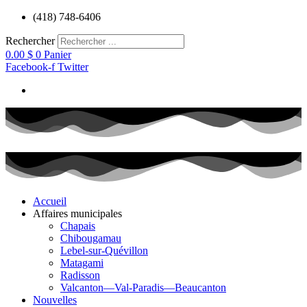
Aller
(418) 748-6406
au
contenu
Rechercher
0.00
$
0
Panier
Facebook-f
Twitter
Accueil
Affaires municipales
Chapais
Chibougamau
Lebel-sur-Quévillon
Matagami
Radisson
Valcanton—Val-Paradis—Beaucanton
Nouvelles