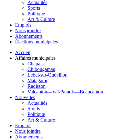
Actualités
Sports
Politique
Art & Culture
Emplois
Nous joindre
Abonnements
Élections municipales
Accueil
Affaires municipales
Chapais
Chibougamau
Lebel-sur-Quévillon
Matagami
Radisson
Valcanton—Val-Paradis—Beaucanton
Nouvelles
Actualités
Sports
Politique
Art & Culture
Emplois
Nous joindre
Abonnements