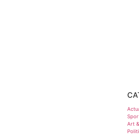
CA
Actua
Spor
Art 
Polit