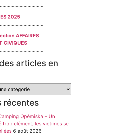
………………………………
RES 2025
………………………………
section AFFAIRES
T CIVIQUES
………………………………
des articles en
s récentes
 Camping Opémiska – Un
é trop clément, les victimes se
liées
6 août 2026