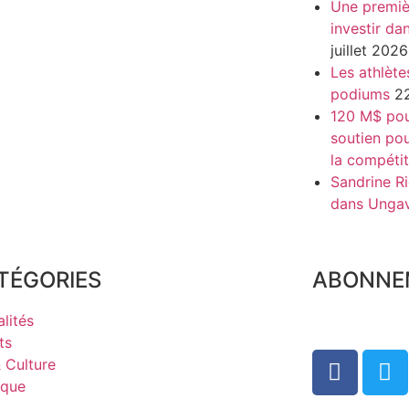
Une premiè
investir da
juillet 2026
Les athlète
podiums
22
120 M$ pour
soutien pou
la compétit
Sandrine Ri
dans Unga
TÉGORIES
ABONNE
lités
ts
& Culture
ique