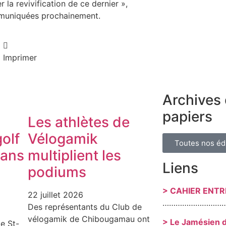
r la revivification de ce dernier »,
ommuniquées prochainement.
Imprimer
Archives 
papiers
Les athlètes de
olf
Vélogamik
Toutes nos éd
dans
multiplient les
Liens
podiums
> CAHIER ENT
22 juillet 2026
………………………
Des représentants du Club de
vélogamik de Chibougamau ont
> Le Jamésien 
e St-