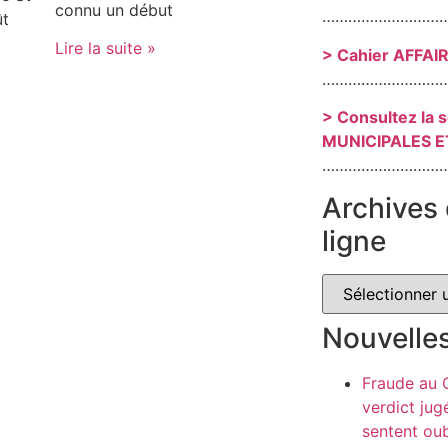
connu un début
………………………
ût
Lire la suite »
> Cahier AFFAI
………………………
> Consultez la 
MUNICIPALES E
………………………
Archives 
ligne
Nouvelle
Fraude au
verdict jug
sentent oub