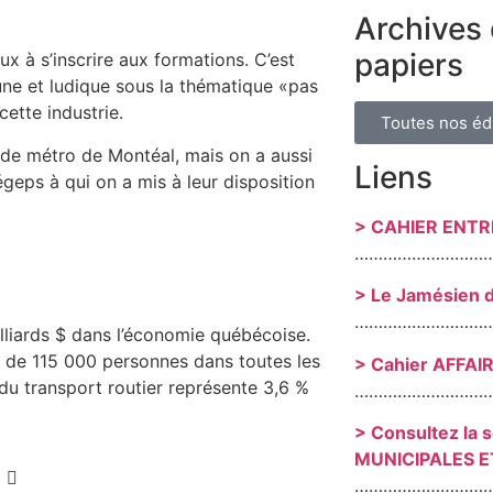
Archives 
papiers
 à s’inscrire aux formations. C’est
ne et ludique sous la thématique «pas
ette industrie.
Toutes nos éd
 de métro de Montéal, mais on a aussi
Liens
égeps à qui on a mis à leur disposition
> CAHIER ENT
………………………
> Le Jamésien 
………………………
lliards $ dans l’économie québécoise.
s de 115 000 personnes dans toutes les
> Cahier AFFAI
du transport routier représente 3,6 %
………………………
> Consultez la 
MUNICIPALES E
………………………