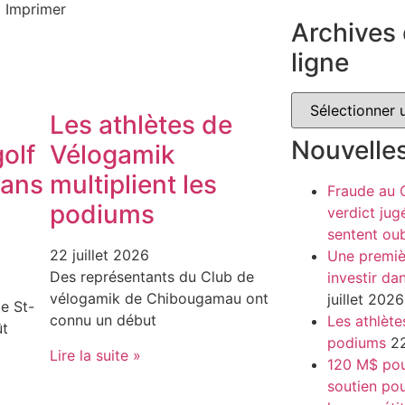
Imprimer
Archives 
ligne
Les athlètes de
Nouvelle
olf
Vélogamik
dans
multiplient les
Fraude au
podiums
verdict jug
sentent oub
22 juillet 2026
Une premiè
Des représentants du Club de
investir da
vélogamik de Chibougamau ont
juillet 2026
e St-
connu un début
Les athlète
ût
podiums
22
Lire la suite »
120 M$ pour
soutien pou