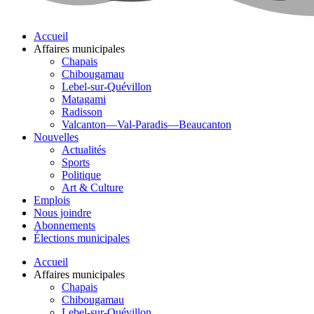
Accueil
Affaires municipales
Chapais
Chibougamau
Lebel-sur-Quévillon
Matagami
Radisson
Valcanton—Val-Paradis—Beaucanton
Nouvelles
Actualités
Sports
Politique
Art & Culture
Emplois
Nous joindre
Abonnements
Élections municipales
Accueil
Affaires municipales
Chapais
Chibougamau
Lebel-sur-Quévillon