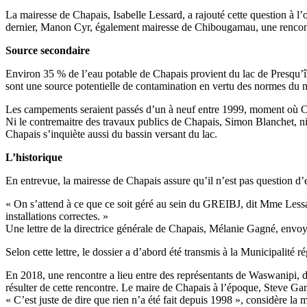
La mairesse de Chapais, Isabelle Lessard, a rajouté cette question à 
dernier, Manon Cyr, également mairesse de Chibougamau, une rencontr
Source secondaire
Environ 35 % de l’eau potable de Chapais provient du lac de Presqu’île
sont une source potentielle de contamination en vertu des normes du mi
Les campements seraient passés d’un à neuf entre 1999, moment où 
Ni le contremaitre des travaux publics de Chapais, Simon Blanchet, ni
Chapais s’inquiète aussi du bassin versant du lac.
L’historique
En entrevue, la mairesse de Chapais assure qu’il n’est pas question d’
« On s’attend à ce que ce soit géré au sein du GREIBJ, dit Mme Lessard
installations correctes. »
Une lettre de la directrice générale de Chapais, Mélanie Gagné, envoyé
Selon cette lettre, le dossier a d’abord été transmis à la Municipalité
En 2018, une rencontre a lieu entre des représentants de Waswanipi, de
résulter de cette rencontre. Le maire de Chapais à l’époque, Steve Ga
« C’est juste de dire que rien n’a été fait depuis 1998 », considère la 