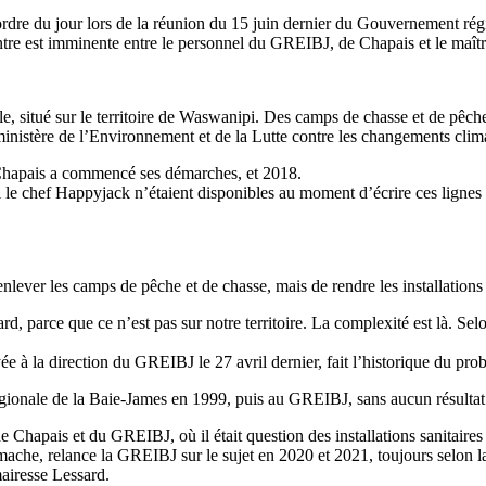
l’ordre du jour lors de la réunion du 15 juin dernier du Gouvernement 
e est imminente entre le personnel du GREIBJ, de Chapais et le maîtr
, situé sur le territoire de Waswanipi. Des camps de chasse et de pêche
nistère de l’Environnement et de la Lutte contre les changements climat
Chapais a commencé ses démarches, et 2018.
 le chef Happyjack n’étaient disponibles au moment d’écrire ces lignes p
enlever les camps de pêche et de chasse, mais de rendre les installation
, parce que ce n’est pas sur notre territoire. La complexité est là. Sel
e à la direction du GREIBJ le 27 avril dernier, fait l’historique du pro
 régionale de la Baie-James en 1999, puis au GREIBJ, sans aucun résultat
 Chapais et du GREIBJ, où il était question des installations sanitaire
mache, relance la GREIBJ sur le sujet en 2020 et 2021, toujours selon l
mairesse Lessard.