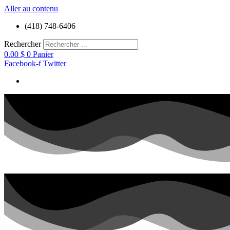
Aller au contenu
(418) 748-6406
Rechercher
0.00
$
0
Panier
Facebook-f
Twitter