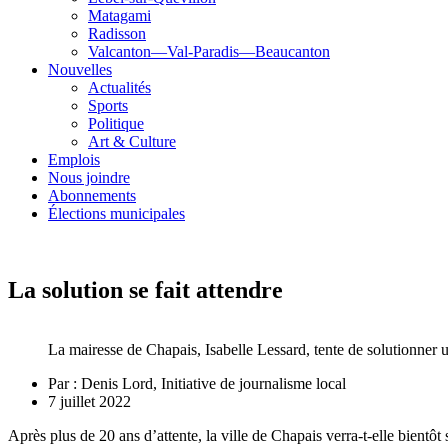
Matagami
Radisson
Valcanton—Val-Paradis—Beaucanton
Nouvelles
Actualités
Sports
Politique
Art & Culture
Emplois
Nous joindre
Abonnements
Élections municipales
La solution se fait attendre
La mairesse de Chapais, Isabelle Lessard, tente de solutionner 
Par :
Denis Lord, Initiative de journalisme local
7 juillet 2022
Après plus de 20 ans d’attente, la ville de Chapais verra-t-elle bientô