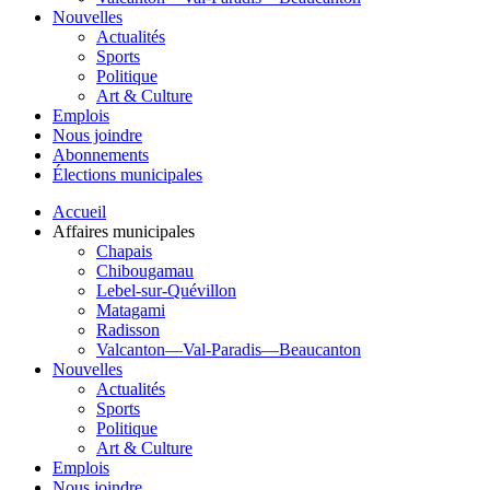
Nouvelles
Actualités
Sports
Politique
Art & Culture
Emplois
Nous joindre
Abonnements
Élections municipales
Accueil
Affaires municipales
Chapais
Chibougamau
Lebel-sur-Quévillon
Matagami
Radisson
Valcanton—Val-Paradis—Beaucanton
Nouvelles
Actualités
Sports
Politique
Art & Culture
Emplois
Nous joindre