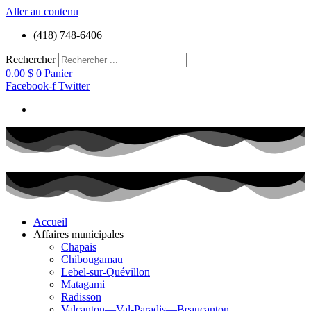
Aller au contenu
(418) 748-6406
Rechercher
0.00
$
0
Panier
Facebook-f
Twitter
Accueil
Affaires municipales
Chapais
Chibougamau
Lebel-sur-Quévillon
Matagami
Radisson
Valcanton—Val-Paradis—Beaucanton