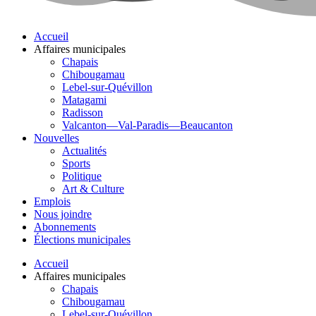
Accueil
Affaires municipales
Chapais
Chibougamau
Lebel-sur-Quévillon
Matagami
Radisson
Valcanton—Val-Paradis—Beaucanton
Nouvelles
Actualités
Sports
Politique
Art & Culture
Emplois
Nous joindre
Abonnements
Élections municipales
Accueil
Affaires municipales
Chapais
Chibougamau
Lebel-sur-Quévillon