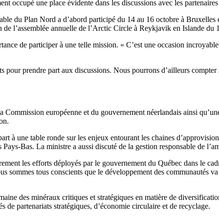
occupé une place évidente dans les discussions avec les partenaires
nsable du Plan Nord a d’abord participé du 14 au 16 octobre à Bruxelle
n de l’assemblée annuelle de l’Arctic Circle à Reykjavik en Islande du 
tance de participer à une telle mission. « C’est une occasion incroyabl
ts pour prendre part aux discussions. Nous pourrons d’ailleurs compter 
de la Commission européenne et du gouvernement néerlandais ainsi qu’une
on.
rt à une table ronde sur les enjeux entourant les chaines d’approvision
es Pays-Bas. La ministre a aussi discuté de la gestion responsable de l
mmairement les efforts déployés par le gouvernement du Québec dans le c
Nous sommes tous conscients que le développement des communautés va
maine des minéraux critiques et stratégiques en matière de diversificati
s de partenariats stratégiques, d’économie circulaire et de recyclage.