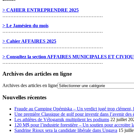
> CAHIER ENTREPRENDRE 2025
………………………………………………………
> Le Jamésien du mois
………………………………………………………
> Cahier AFFAIRES 2025
………………………………………………………
> Consultez la section AFFAIRES MUNICIPALES ET CIVIQ
………………………………………………………
Archives des articles en ligne
Archives des articles en ligne
Nouvelles récentes
Fraude au Camping Opémiska – Un verdict jugé trop clément, le
Une première Classique de golf pour investir dans l’avenir des 
Les athlètes de Vélogamik multiplient les podiums
22 juillet 20
120 M$ pour l’industrie forestière – Un soutien pour accroitre l
Sandrine Rioux sera la candidate libérale dans Ungava
15 juill