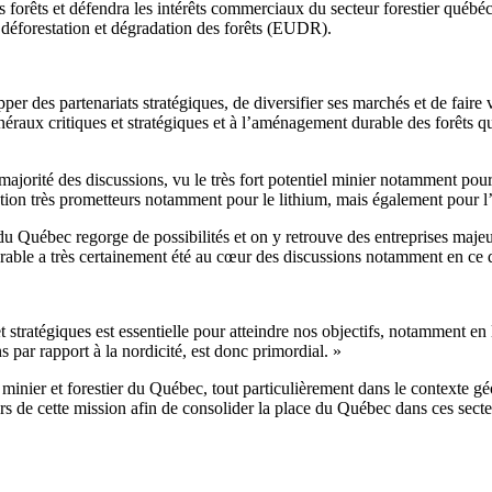
forêts et défendra les intérêts commerciaux du secteur forestier québéc
éforestation et dégradation des forêts (EUDR).
des partenariats stratégiques, de diversifier ses marchés et de faire va
raux critiques et stratégiques et à l’aménagement durable des forêts qu’
orité des discussions, vu le très fort potentiel minier notamment pour 
ion très prometteurs notamment pour le lithium, mais également pour l’or
re du Québec regorge de possibilités et on y retrouve des entreprises 
urable a très certainement été au cœur des discussions notamment en ce
tratégiques est essentielle pour atteindre nos objectifs, notamment en li
 par rapport à la nordicité, est donc primordial. »
s minier et forestier du Québec, tout particulièrement dans le contexte gé
s de cette mission afin de consolider la place du Québec dans ces secte