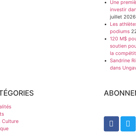
Une premiè
investir da
juillet 2026
Les athlète
podiums
22
120 M$ pour
soutien pou
la compétit
Sandrine Ri
dans Unga
TÉGORIES
ABONNE
lités
ts
& Culture
ique