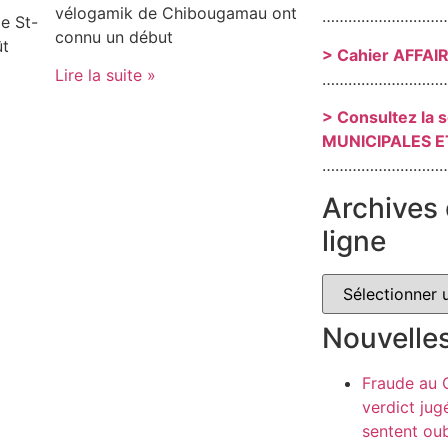
vélogamik de Chibougamau ont
………………………
e St-
connu un début
ût
> Cahier AFFAI
Lire la suite »
………………………
> Consultez la 
MUNICIPALES E
………………………
Archives 
ligne
Nouvelle
Fraude au
verdict jug
sentent oub