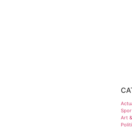
CA
Actua
Spor
Art 
Polit