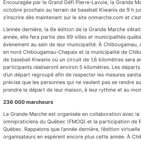
Encouragée par le Grand Défi Pierre-Lavoie, la Grande M
octobre prochain au terrain de baseball Kiwanis de 9 h ju
s’inscrire dès maintenant sur le site onmarche.com et c’est
L’année dernière, la 6e édition de la Grande Marche s’était
année, elle fera partie des 89 villes et municipalités québ
évènement au sein de leur municipalité. À Chibougamau, 
en nord Chibougamau-Chapais et la municipalité de Chibo
de baseball Kiwanis où un circuit de 1,6 kilomètres sera a
participants réaliseront environ 5 kilomètres. Les départs
d’un départ regroupé afin de respecter les mesures sanit
précise que les personnes qui ne veulent pas se rendre au
prendre le départ de leur maison, à leur rythme et au mom
236 000 marcheurs
La Grande Marche est organisée en collaboration avec la
omnipraticiens du Québec (FMOQ) et la participation de 
Québec. Rappelons que l’année dernière, l’édition virtuell
organisateurs en espèrent encore plus cette année. À Chi