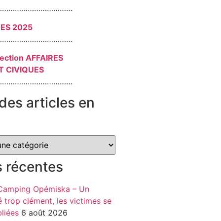
………………………………
RES 2025
………………………………
section AFFAIRES
T CIVIQUES
………………………………
des articles en
s récentes
 Camping Opémiska – Un
é trop clément, les victimes se
liées
6 août 2026