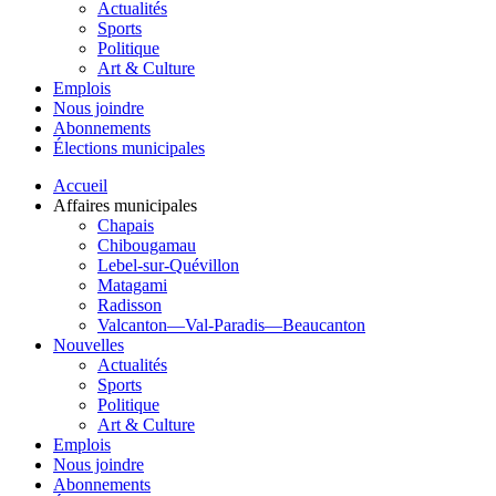
Actualités
Sports
Politique
Art & Culture
Emplois
Nous joindre
Abonnements
Élections municipales
Accueil
Affaires municipales
Chapais
Chibougamau
Lebel-sur-Quévillon
Matagami
Radisson
Valcanton—Val-Paradis—Beaucanton
Nouvelles
Actualités
Sports
Politique
Art & Culture
Emplois
Nous joindre
Abonnements