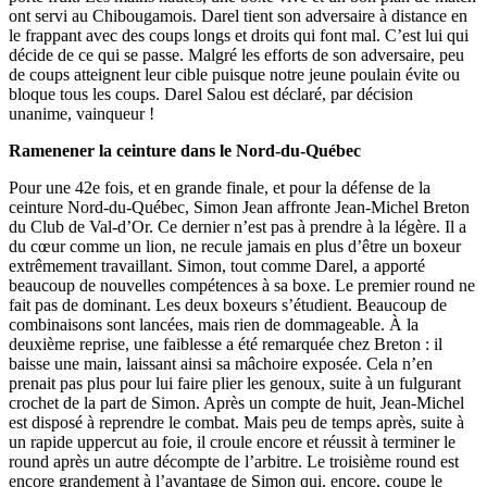
ont servi au Chibougamois. Darel tient son adversaire à distance en
le frappant avec des coups longs et droits qui font mal. C’est lui qui
décide de ce qui se passe. Malgré les efforts de son adversaire, peu
de coups atteignent leur cible puisque notre jeune poulain évite ou
bloque tous les coups. Darel Salou est déclaré, par décision
unanime, vainqueur !
Ramenener la ceinture dans le Nord-du-Québec
Pour une 42e fois, et en grande finale, et pour la défense de la
ceinture Nord-du-Québec, Simon Jean affronte Jean-Michel Breton
du Club de Val-d’Or. Ce dernier n’est pas à prendre à la légère. Il a
du cœur comme un lion, ne recule jamais en plus d’être un boxeur
extrêmement travaillant. Simon, tout comme Darel, a apporté
beaucoup de nouvelles compétences à sa boxe. Le premier round ne
fait pas de dominant. Les deux boxeurs s’étudient. Beaucoup de
combinaisons sont lancées, mais rien de dommageable. À la
deuxième reprise, une faiblesse a été remarquée chez Breton : il
baisse une main, laissant ainsi sa mâchoire exposée. Cela n’en
prenait pas plus pour lui faire plier les genoux, suite à un fulgurant
crochet de la part de Simon. Après un compte de huit, Jean-Michel
est disposé à reprendre le combat. Mais peu de temps après, suite à
un rapide uppercut au foie, il croule encore et réussit à terminer le
round après un autre décompte de l’arbitre. Le troisième round est
encore grandement à l’avantage de Simon qui, encore, coupe le