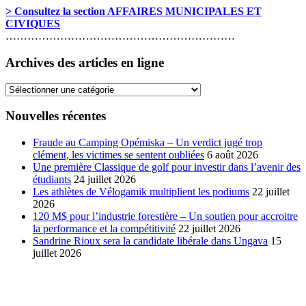
> Consultez la section AFFAIRES MUNICIPALES ET
CIVIQUES
………………………………………………………
Archives des articles en ligne
Archives
des
articles
Nouvelles récentes
en
ligne
Fraude au Camping Opémiska – Un verdict jugé trop
clément, les victimes se sentent oubliées
6 août 2026
Une première Classique de golf pour investir dans l’avenir des
étudiants
24 juillet 2026
Les athlètes de Vélogamik multiplient les podiums
22 juillet
2026
120 M$ pour l’industrie forestière – Un soutien pour accroitre
la performance et la compétitivité
22 juillet 2026
Sandrine Rioux sera la candidate libérale dans Ungava
15
juillet 2026