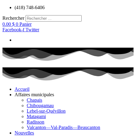
Aller
(418) 748-6406
au
contenu
Rechercher
0.00
$
0
Panier
Facebook-f
Twitter
Accueil
Affaires municipales
Chapais
Chibougamau
Lebel-sur-Quévillon
Matagami
Radisson
Valcanton—Val-Paradis—Beaucanton
Nouvelles