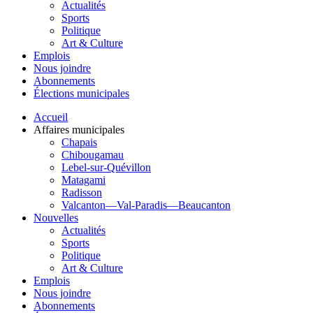
Actualités
Sports
Politique
Art & Culture
Emplois
Nous joindre
Abonnements
Élections municipales
Accueil
Affaires municipales
Chapais
Chibougamau
Lebel-sur-Quévillon
Matagami
Radisson
Valcanton—Val-Paradis—Beaucanton
Nouvelles
Actualités
Sports
Politique
Art & Culture
Emplois
Nous joindre
Abonnements