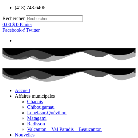
Aller
(418) 748-6406
au
contenu
Rechercher
0.00
$
0
Panier
Facebook-f
Twitter
Accueil
Affaires municipales
Chapais
Chibougamau
Lebel-sur-Quévillon
Matagami
Radisson
Valcanton—Val-Paradis—Beaucanton
Nouvelles