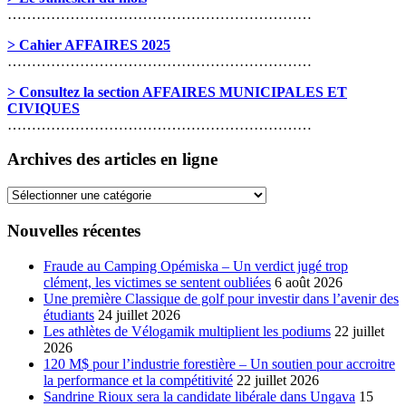
………………………………………………………
> Cahier AFFAIRES 2025
………………………………………………………
> Consultez la section AFFAIRES MUNICIPALES ET
CIVIQUES
………………………………………………………
Archives des articles en ligne
Archives
des
articles
Nouvelles récentes
en
ligne
Fraude au Camping Opémiska – Un verdict jugé trop
clément, les victimes se sentent oubliées
6 août 2026
Une première Classique de golf pour investir dans l’avenir des
étudiants
24 juillet 2026
Les athlètes de Vélogamik multiplient les podiums
22 juillet
2026
120 M$ pour l’industrie forestière – Un soutien pour accroitre
la performance et la compétitivité
22 juillet 2026
Sandrine Rioux sera la candidate libérale dans Ungava
15