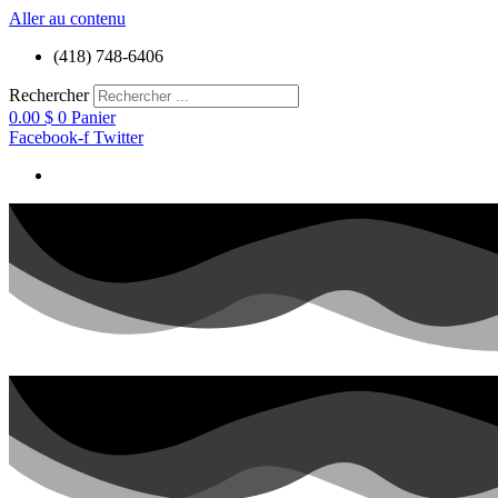
Aller au contenu
(418) 748-6406
Rechercher
0.00
$
0
Panier
Facebook-f
Twitter