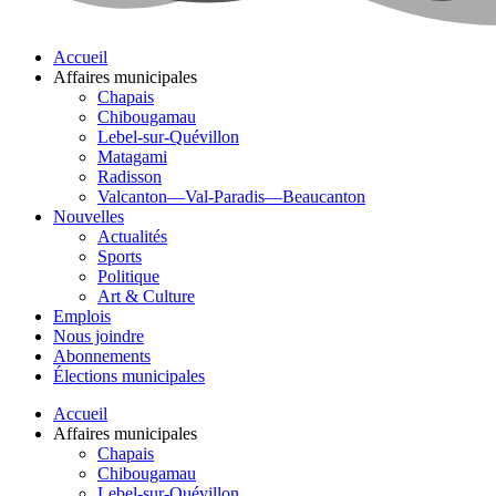
Accueil
Affaires municipales
Chapais
Chibougamau
Lebel-sur-Quévillon
Matagami
Radisson
Valcanton—Val-Paradis—Beaucanton
Nouvelles
Actualités
Sports
Politique
Art & Culture
Emplois
Nous joindre
Abonnements
Élections municipales
Accueil
Affaires municipales
Chapais
Chibougamau
Lebel-sur-Quévillon