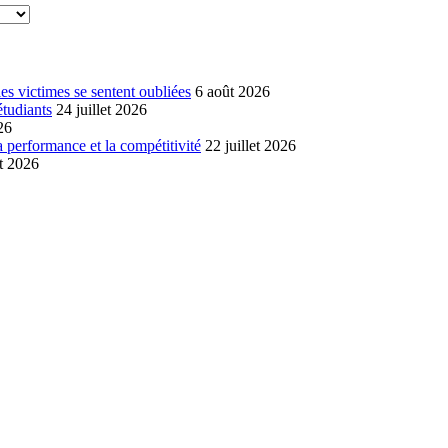
s victimes se sentent oubliées
6 août 2026
étudiants
24 juillet 2026
26
a performance et la compétitivité
22 juillet 2026
et 2026