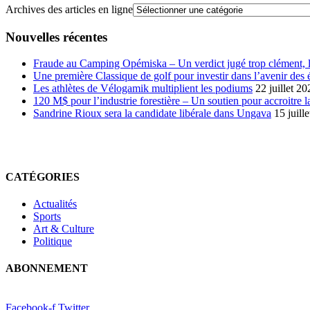
Archives des articles en ligne
Nouvelles récentes
Fraude au Camping Opémiska – Un verdict jugé trop clément, le
Une première Classique de golf pour investir dans l’avenir des 
Les athlètes de Vélogamik multiplient les podiums
22 juillet 20
120 M$ pour l’industrie forestière – Un soutien pour accroitre l
Sandrine Rioux sera la candidate libérale dans Ungava
15 juill
CATÉGORIES
Actualités
Sports
Art & Culture
Politique
ABONNEMENT
Facebook-f
Twitter