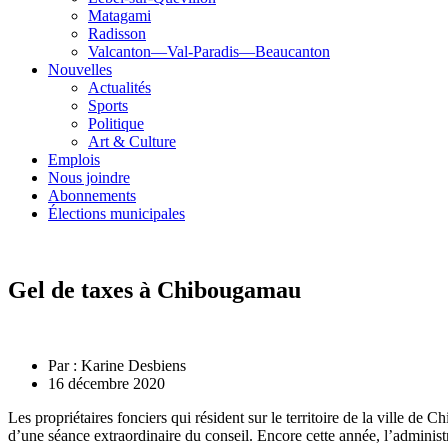
Matagami
Radisson
Valcanton—Val-Paradis—Beaucanton
Nouvelles
Actualités
Sports
Politique
Art & Culture
Emplois
Nous joindre
Abonnements
Élections municipales
Gel de taxes à Chibougamau
Par :
Karine Desbiens
16 décembre 2020
Les propriétaires fonciers qui résident sur le territoire de la ville d
d’une séance extraordinaire du conseil. Encore cette année, l’administ