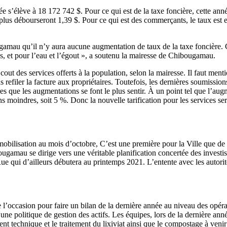
lève à 18 172 742 $. Pour ce qui est de la taxe foncière, cette année, 
lus débourseront 1,39 $. Pour ce qui est des commerçants, le taux est enc
gamau qu’il n’y aura aucune augmentation de taux de la taxe foncière. Ce
s, et pour l’eau et l’égout », a soutenu la mairesse de Chibougamau.
cout des services offerts à la population, selon la mairesse. Il faut men
 refiler la facture aux propriétaires. Toutefois, les dernières soumissi
es que les augmentations se font le plus sentir. À un point tel que l’aug
ns moindres, soit 5 %. Donc la nouvelle tarification pour les services se
mobilisation au mois d’octobre, C’est une première pour la Ville que de 
ougamau se dirige vers une véritable planification concertée des investi
3e Rue qui d’ailleurs débutera au printemps 2021. L’entente avec les auto
’occasion pour faire un bilan de la dernière année au niveau des opérat
d’une politique de gestion des actifs. Les équipes, lors de la dernière ann
ement technique et le traitement du lixiviat ainsi que le compostage à ven