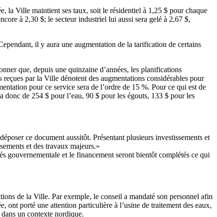
la Ville maintient ses taux, soit le résidentiel à 1,25 $ pour chaque
ore à 2,30 $; le secteur industriel lui aussi sera gelé à 2,67 $,
pendant, il y aura une augmentation de la tarification de certains
tionner que, depuis une quinzaine d’années, les planifications
ons reçues par la Ville dénotent des augmentations considérables pour
mentation pour ce service sera de l’ordre de 15 %. Pour ce qui est de
ra donc de 254 $ pour l’eau, 90 $ pour les égouts, 133 $ pour les
déposer ce document aussitôt. Présentant plusieurs investissements et
ssements et des travaux majeurs.»
rités gouvernementale et le financement seront bientôt complétés ce qui
ions de la Ville. Par exemple, le conseil a mandaté son personnel afin
ée, ont porté une attention particulière à l’usine de traitement des eaux,
ir dans un contexte nordique.