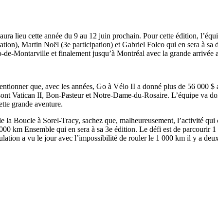
ura lieu cette année du 9 au 12 juin prochain. Pour cette édition, l’éq
ation), Martin Noël (3e participation) et Gabriel Folco qui en sera à sa
o-de-Montarville et finalement jusqu’à Montréal avec la grande arrivée
entionner que, avec les années, Go à Vélo II a donné plus de 56 000 $ a
e sont Vatican II, Bon-Pasteur et Notre-Dame-du-Rosaire. L’équipe va don
ette grande aventure.
 la Boucle à Sorel-Tracy, sachez que, malheureusement, l’activité qui c
000 km Ensemble qui en sera à sa 3e édition. Le défi est de parcourir 1
lation a vu le jour avec l’impossibilité de rouler le 1 000 km il y a de