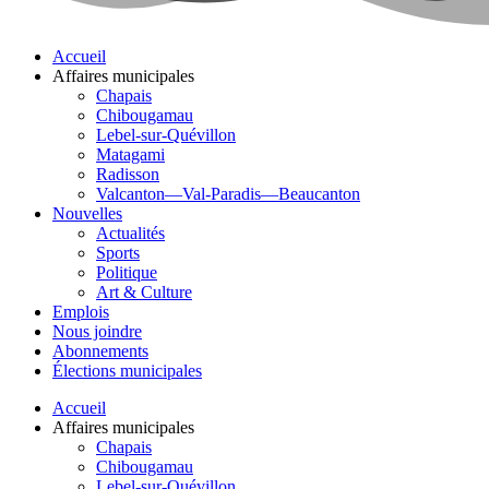
Accueil
Affaires municipales
Chapais
Chibougamau
Lebel-sur-Quévillon
Matagami
Radisson
Valcanton—Val-Paradis—Beaucanton
Nouvelles
Actualités
Sports
Politique
Art & Culture
Emplois
Nous joindre
Abonnements
Élections municipales
Accueil
Affaires municipales
Chapais
Chibougamau
Lebel-sur-Quévillon