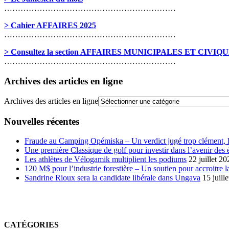
………………………………………………………
> Cahier AFFAIRES 2025
………………………………………………………
> Consultez la section AFFAIRES MUNICIPALES ET CIVIQ
………………………………………………………
Archives des articles en ligne
Archives des articles en ligne
Nouvelles récentes
Fraude au Camping Opémiska – Un verdict jugé trop clément, le
Une première Classique de golf pour investir dans l’avenir des 
Les athlètes de Vélogamik multiplient les podiums
22 juillet 20
120 M$ pour l’industrie forestière – Un soutien pour accroitre l
Sandrine Rioux sera la candidate libérale dans Ungava
15 juill
CATÉGORIES