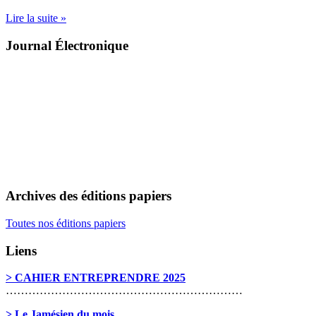
Lire la suite »
Journal Électronique
Archives des éditions papiers
Toutes nos éditions papiers
Liens
> CAHIER ENTREPRENDRE 2025
………………………………………………………
> Le Jamésien du mois