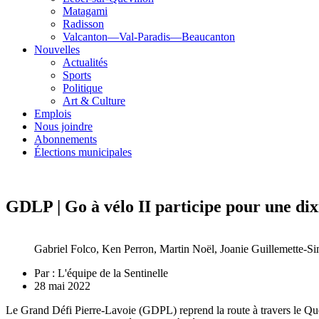
Matagami
Radisson
Valcanton—Val-Paradis—Beaucanton
Nouvelles
Actualités
Sports
Politique
Art & Culture
Emplois
Nous joindre
Abonnements
Élections municipales
GDLP | Go à vélo II participe pour une di
Gabriel Folco, Ken Perron, Martin Noël, Joanie Guillemette-Si
Par :
L'équipe de la Sentinelle
28 mai 2022
Le Grand Défi Pierre-Lavoie (GDPL) reprend la route à travers le Qu