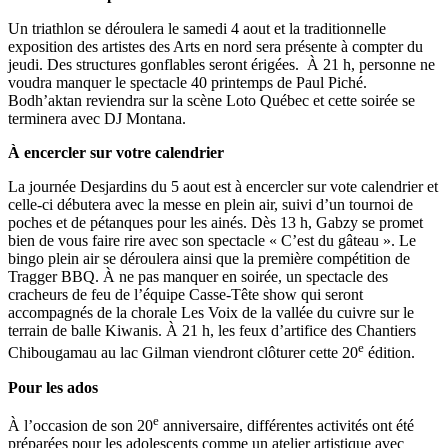
Un triathlon se déroulera le samedi 4 aout et la traditionnelle
exposition des artistes des Arts en nord sera présente à compter du
jeudi. Des structures gonflables seront érigées. À 21 h, personne ne
voudra manquer le spectacle 40 printemps de Paul Piché.
Bodh’aktan reviendra sur la scène Loto Québec et cette soirée se
terminera avec DJ Montana.
À encercler sur votre calendrier
La journée Desjardins du 5 aout est à encercler sur vote calendrier et
celle-ci débutera avec la messe en plein air, suivi d’un tournoi de
poches et de pétanques pour les ainés. Dès 13 h, Gabzy se promet
bien de vous faire rire avec son spectacle « C’est du gâteau ». Le
bingo plein air se déroulera ainsi que la première compétition de
Tragger BBQ. À ne pas manquer en soirée, un spectacle des
cracheurs de feu de l’équipe Casse-Tête show qui seront
accompagnés de la chorale Les Voix de la vallée du cuivre sur le
terrain de balle Kiwanis. À 21 h, les feux d’artifice des Chantiers
e
Chibougamau au lac Gilman viendront clôturer cette 20
édition.
Pour les ados
e
À l’occasion de son 20
anniversaire, différentes activités ont été
préparées pour les adolescents comme un atelier artistique avec