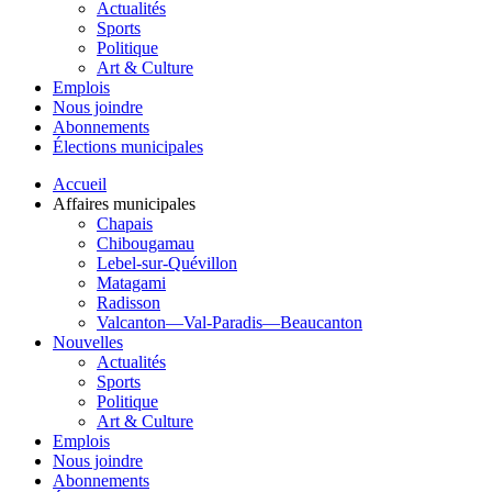
Actualités
Sports
Politique
Art & Culture
Emplois
Nous joindre
Abonnements
Élections municipales
Accueil
Affaires municipales
Chapais
Chibougamau
Lebel-sur-Quévillon
Matagami
Radisson
Valcanton—Val-Paradis—Beaucanton
Nouvelles
Actualités
Sports
Politique
Art & Culture
Emplois
Nous joindre
Abonnements