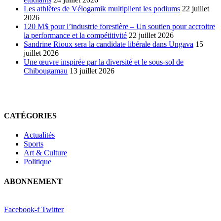
Les athlètes de Vélogamik multiplient les podiums
22 juillet
2026
120 M$ pour l’industrie forestière – Un soutien pour accroitre
la performance et la compétitivité
22 juillet 2026
Sandrine Rioux sera la candidate libérale dans Ungava
15
juillet 2026
Une œuvre inspirée par la diversité et le sous-sol de
Chibougamau
13 juillet 2026
CATÉGORIES
Actualités
Sports
Art & Culture
Politique
ABONNEMENT
Facebook-f
Twitter