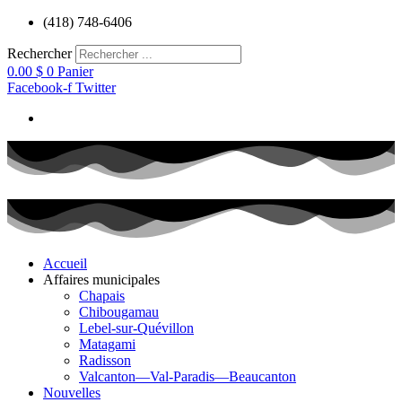
Aller
(418) 748-6406
au
contenu
Rechercher
0.00
$
0
Panier
Facebook-f
Twitter
Accueil
Affaires municipales
Chapais
Chibougamau
Lebel-sur-Quévillon
Matagami
Radisson
Valcanton—Val-Paradis—Beaucanton
Nouvelles