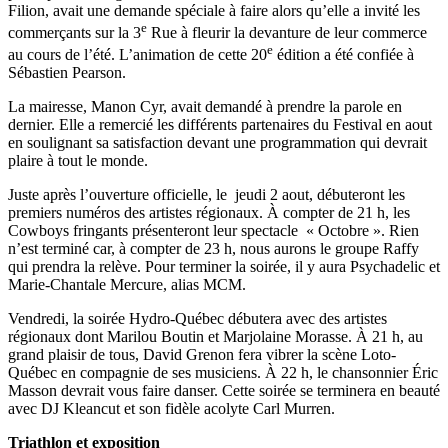
Filion, avait une demande spéciale à faire alors qu’elle a invité les
e
commerçants sur la 3
Rue à fleurir la devanture de leur commerce
e
au cours de l’été. L’animation de cette 20
édition a été confiée à
Sébastien Pearson.
La mairesse, Manon Cyr, avait demandé à prendre la parole en
dernier. Elle a remercié les différents partenaires du Festival en aout
en soulignant sa satisfaction devant une programmation qui devrait
plaire à tout le monde.
Juste après l’ouverture officielle, le jeudi 2 aout, débuteront les
premiers numéros des artistes régionaux. À compter de 21 h, les
Cowboys fringants présenteront leur spectacle « Octobre ». Rien
n’est terminé car, à compter de 23 h, nous aurons le groupe Raffy
qui prendra la relève. Pour terminer la soirée, il y aura Psychadelic et
Marie-Chantale Mercure, alias MCM.
Vendredi, la soirée Hydro-Québec débutera avec des artistes
régionaux dont Marilou Boutin et Marjolaine Morasse. À 21 h, au
grand plaisir de tous, David Grenon fera vibrer la scène Loto-
Québec en compagnie de ses musiciens. À 22 h, le chansonnier Éric
Masson devrait vous faire danser. Cette soirée se terminera en beauté
avec DJ Kleancut et son fidèle acolyte Carl Murren.
Triathlon et exposition