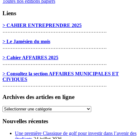
Toutes nos éditions papiers
Liens
> CAHIER ENTREPRENDRE 2025
………………………………………………………
> Le Jamésien du mois
………………………………………………………
> Cahier AFFAIRES 2025
………………………………………………………
> Consultez la section AFFAIRES MUNICIPALES ET
CIVIQUES
………………………………………………………
Archives des articles en ligne
Archives
des
articles
Nouvelles récentes
en
ligne
Une première Classique de golf pour investir dans l’avenir des
étudiants
24 juillet 2026