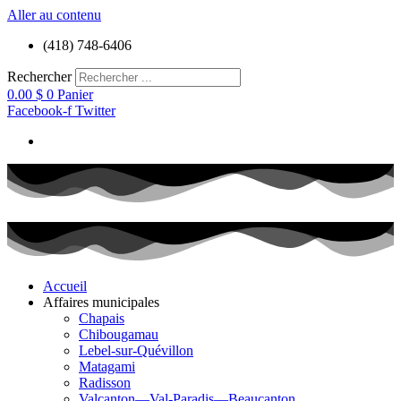
Aller au contenu
(418) 748-6406
Rechercher
0.00
$
0
Panier
Facebook-f
Twitter
Accueil
Affaires municipales
Chapais
Chibougamau
Lebel-sur-Quévillon
Matagami
Radisson
Valcanton—Val-Paradis—Beaucanton