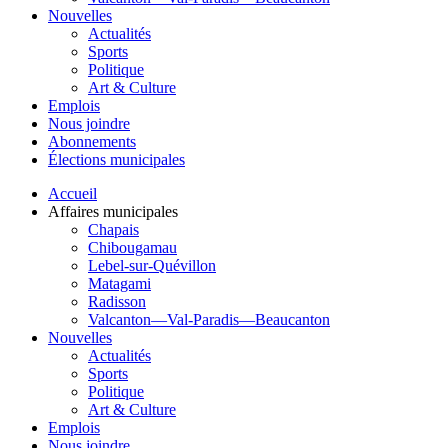
Nouvelles
Actualités
Sports
Politique
Art & Culture
Emplois
Nous joindre
Abonnements
Élections municipales
Accueil
Affaires municipales
Chapais
Chibougamau
Lebel-sur-Quévillon
Matagami
Radisson
Valcanton—Val-Paradis—Beaucanton
Nouvelles
Actualités
Sports
Politique
Art & Culture
Emplois
Nous joindre