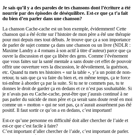
Je sais qu’il y a des paroles de tes chansons dont l’écriture a été
nourrie par des épisodes de déséquilibre. Est-ce que ça t’a fait
du bien d’en parler dans une chanson?
La chanson Cache-cache est un bon exemple, évidemment! Cette
chanson qui a été écrite sur l’histoire de mon père a été une thérapie
pour moi depuis mes tout débuts. Je trouve que ça a son importance
de parler de sujet comme ça dans une chanson ou un livre (NDLR :
Maxime Landry a 4 romans à son actif à titre d’auteur) parce que ça
ouvre la discussion et que ça libère des gens. Comme l’événement
que vous faites sur la santé mentale a sans doute cet effet de pouvoir
offrir une ouverture vers la discussion, le dévoilement, la guérison,
etc. Quand tu mets tes histoires « sur la table », y’a un point de non-
retour, tu sais que ça va faire du bien et, en même temps, ça te force
toi-même à aborder ça par la suite. Si tu ne te commets pas, tu te
donnes le droit de garder ça en dedans et ce n’est pas souhaitable. Si
je n’avais pas eu Cache-cache, peut-être que j’aurais continué à ne
pas parler du suicide de mon père et ça serait sans doute resté en moi
comme un « motton » qui ne sort pas, ça n’aurait assurément pas été
positif. Il faut sortir ce qu’on a en dedans, c’est important!
Est-ce qu’une personne en difficulté doit aller chercher de l’aide et
est-ce que c’est facile à faire?
C’est important d’aller chercher de l’aide, c’est important de parler.