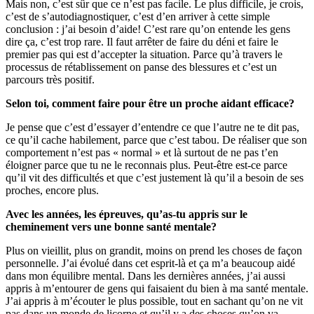
Mais non, c’est sûr que ce n’est pas facile. Le plus difficile, je crois,
c’est de s’autodiagnostiquer, c’est d’en arriver à cette simple
conclusion : j’ai besoin d’aide! C’est rare qu’on entende les gens
dire ça, c’est trop rare. Il faut arrêter de faire du déni et faire le
premier pas qui est d’accepter la situation. Parce qu’à travers le
processus de rétablissement on panse des blessures et c’est un
parcours très positif.
Selon toi, comment faire pour être un proche aidant efficace?
Je pense que c’est d’essayer d’entendre ce que l’autre ne te dit pas,
ce qu’il cache habilement, parce que c’est tabou. De réaliser que son
comportement n’est pas « normal » et là surtout de ne pas t’en
éloigner parce que tu ne le reconnais plus. Peut-être est-ce parce
qu’il vit des difficultés et que c’est justement là qu’il a besoin de ses
proches, encore plus.
Avec les années, les épreuves, qu’as-tu appris sur le
cheminement vers une bonne santé mentale?
Plus on vieillit, plus on grandit, moins on prend les choses de façon
personnelle. J’ai évolué dans cet esprit-là et ça m’a beaucoup aidé
dans mon équilibre mental. Dans les dernières années, j’ai aussi
appris à m’entourer de gens qui faisaient du bien à ma santé mentale.
J’ai appris à m’écouter le plus possible, tout en sachant qu’on ne vit
pas dans un monde de licorne et qu’il y a des choses qu’on va