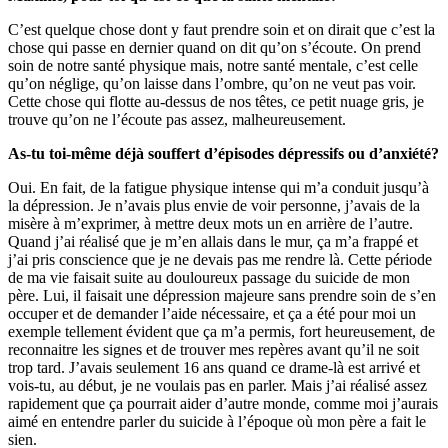
C’est quelque chose dont y faut prendre soin et on dirait que c’est la
chose qui passe en dernier quand on dit qu’on s’écoute. On prend
soin de notre santé physique mais, notre santé mentale, c’est celle
qu’on néglige, qu’on laisse dans l’ombre, qu’on ne veut pas voir.
Cette chose qui flotte au-dessus de nos têtes, ce petit nuage gris, je
trouve qu’on ne l’écoute pas assez, malheureusement.
As-tu toi-même déjà souffert d’épisodes dépressifs ou d’anxiété?
Oui. En fait, de la fatigue physique intense qui m’a conduit jusqu’à
la dépression. Je n’avais plus envie de voir personne, j’avais de la
misère à m’exprimer, à mettre deux mots un en arrière de l’autre.
Quand j’ai réalisé que je m’en allais dans le mur, ça m’a frappé et
j’ai pris conscience que je ne devais pas me rendre là. Cette période
de ma vie faisait suite au douloureux passage du suicide de mon
père. Lui, il faisait une dépression majeure sans prendre soin de s’en
occuper et de demander l’aide nécessaire, et ça a été pour moi un
exemple tellement évident que ça m’a permis, fort heureusement, de
reconnaitre les signes et de trouver mes repères avant qu’il ne soit
trop tard. J’avais seulement 16 ans quand ce drame-là est arrivé et
vois-tu, au début, je ne voulais pas en parler. Mais j’ai réalisé assez
rapidement que ça pourrait aider d’autre monde, comme moi j’aurais
aimé en entendre parler du suicide à l’époque où mon père a fait le
sien.