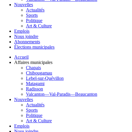
Nouvelles
Actualités
Sports
Politique
Art & Culture
Emplois
Nous joindre
Abonnements
Élections municipales
Accueil
Affaires municipales
Chapais
Chibougamau
Lebel-sur-Quévillon
Matagami
Radisson
Valcanton—Val-Paradis—Beaucanton
Nouvelles
Actualités
Sports
Politique
Art & Culture
Emplois
Nous joindre