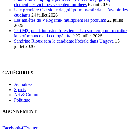
clément, les victimes se sentent oubliées
6 août 2026
Une première Classique de golf pour investir dans l’avenir des
étudiants
24 juillet 2026
Les athlètes de Vélogamik multiplient les podiums
22 juillet
2026
120 M$ pour l’industrie forestière – Un soutien pour accroitre
la performance et la compétitivité
22 juillet 2026
Sandrine Rioux sera la candidate libérale dans Ungava
15
juillet 2026
CATÉGORIES
Actualités
Sports
Art & Culture
Politique
ABONNEMENT
Facebook-f
Twitter