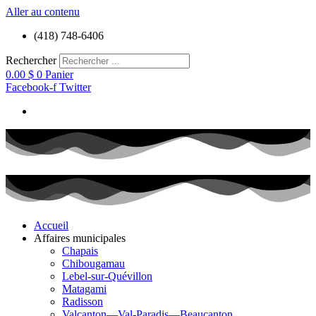
Aller au contenu
(418) 748-6406
Rechercher
0.00
$
0
Panier
Facebook-f
Twitter
Accueil
Affaires municipales
Chapais
Chibougamau
Lebel-sur-Quévillon
Matagami
Radisson
Valcanton—Val-Paradis—Beaucanton