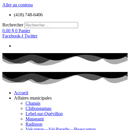
Aller au contenu
(418) 748-6406
Rechercher
0.00
$
0
Panier
Facebook-f
Twitter
Accueil
Affaires municipales
Chapais
Chibougamau
Lebel-sur-Quévillon
Matagami
Radisson
Valcanton—Val-Paradis—Beaucanton