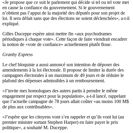
«Je propose que ce soit le parlement qui décide si tel ou tel vote met
en cause la confiance du gouvernement. Si le gouvernement
n’obtient pas l’appui de la majorité des députés pour son projet de
loi. Il sera défait sans que des élections ne soient déclenchées», a-t-il
expliqué.
Gilles Duceppe espère ainsi mettre fin «aux psychodrames
périodiques à chaque vote». Cette façon de faire viendrait encadrer
la notion de «vote de confiance» actuellement plutôt floue.
Granby Express
Le chef bloquiste a aussi annoncé son intention de déposer des
amendements à la loi électorale. Il propose de limiter la durée des
campagnes électorales à un maximum de 49 jours et de réduire le
plafond des dépenses admissibles à un remboursement.
«J’invite mes homologues des autres partis à prendre le même
engagement par respect pour la population», a-t-il lancé, rappelant
que l’actuelle campagne de 78 jours allait coûter «au moins 100 M$
de plus aux contribuables».
«J’espère que les citoyens vont s’en rappeler et qu’ils vont lui (au
premier ministre sortant Stephen Harper) en faire payer le prix
politique», a souhaité M. Duceppe.