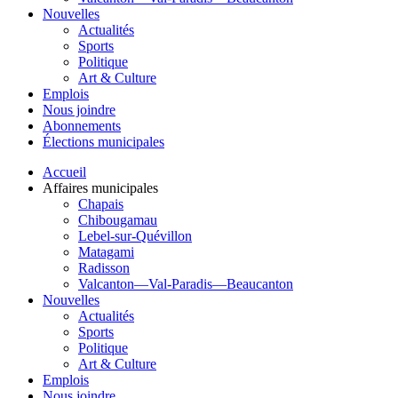
Nouvelles
Actualités
Sports
Politique
Art & Culture
Emplois
Nous joindre
Abonnements
Élections municipales
Accueil
Affaires municipales
Chapais
Chibougamau
Lebel-sur-Quévillon
Matagami
Radisson
Valcanton—Val-Paradis—Beaucanton
Nouvelles
Actualités
Sports
Politique
Art & Culture
Emplois
Nous joindre