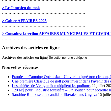
> Le Jamésien du mois
………………………………………………………
> Cahier AFFAIRES 2025
………………………………………………………
> Consultez la section AFFAIRES MUNICIPALES ET CIVIQ
………………………………………………………
Archives des articles en ligne
Archives des articles en ligne
Nouvelles récentes
Fraude au Camping Opémiska – Un verdict jugé trop clément, le
Une première Classique de golf pour investir dans l’avenir des 
Les athlètes de Vélogamik multiplient les podiums
22 juillet 20
120 M$ pour l’industrie forestière – Un soutien pour accroitre l
Sandrine Rioux sera la candidate libérale dans Ungava
15 juill