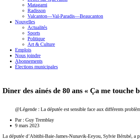
Matagami
Radisson
Valcanton—Val-Paradis—Beaucanton
Nouvelles
Actualités
Sports
Politique
Art & Culture
Emplois
Nous joindre
Abonnements
Élections municipales
Diner des ainés de 80 ans « Ça me touche be
@Légende : La députée est sensible face aux différents problème
Par :
Guy Tremblay
9 mars 2023
La députée d’Abitibi-Baie-James-Nunavik-Eeyou, Sylvie Bérubé, a profit