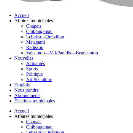
Accueil
Affaires municipales
Chapais
Chibougamau
Lebel-sur-Quévillon
Matagami
Radisson
Valcanton—Val-Paradis—Beaucanton
Nouvelles
Actualités
Sports
Politique
Art & Culture
Emplois
Nous joindre
Abonnements
Élections municipales
Accueil
Affaires municipales
Chapais
Chibougamau
Lebel-sur-Quévillon