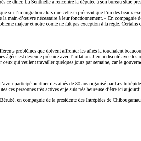
s ce diner, La Sentinelle a rencontré la députée à son bureau situé près
que sur l’immigration alors que celle-ci précisait que l’un des beaux e
 de la main-d’œuvre nécessaire à leur fonctionnement. « En compagnie de
ème majeur et notre comté ne fait pas exception à la règle. Certains co
ifférents problèmes que doivent affronter les aînés la touchaient beau
s âgées est devenue précaire avec l’inflation. J’en ai discuté avec les i
our ceux qui veulent travailler quelques jours par semaine, car le gouver
d’avoir participé au diner des ainés de 80 ans organisé par Les Intr
es ces personnes très actives et je suis très heureuse d’être ici aujourd’h
rubé, en compagnie de la présidente des Intrépides de Chibougamau, 