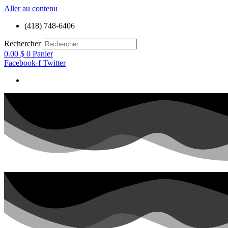
Aller au contenu
(418) 748-6406
Rechercher
0.00
$
0
Panier
Facebook-f
Twitter