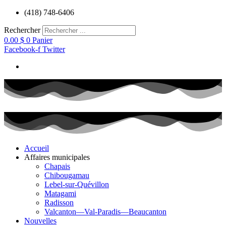
Aller
(418) 748-6406
au
contenu
Rechercher
0.00
$
0
Panier
Facebook-f
Twitter
Accueil
Affaires municipales
Chapais
Chibougamau
Lebel-sur-Quévillon
Matagami
Radisson
Valcanton—Val-Paradis—Beaucanton
Nouvelles