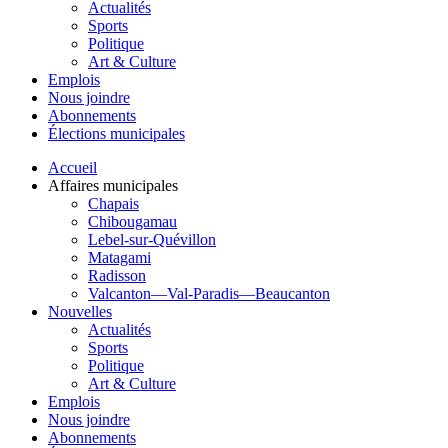
Actualités
Sports
Politique
Art & Culture
Emplois
Nous joindre
Abonnements
Élections municipales
Accueil
Affaires municipales
Chapais
Chibougamau
Lebel-sur-Quévillon
Matagami
Radisson
Valcanton—Val-Paradis—Beaucanton
Nouvelles
Actualités
Sports
Politique
Art & Culture
Emplois
Nous joindre
Abonnements