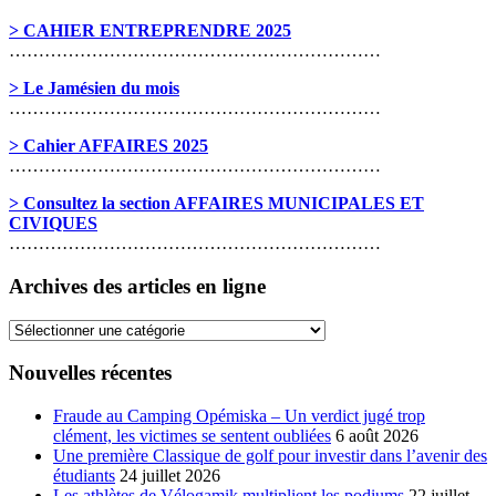
> CAHIER ENTREPRENDRE 2025
………………………………………………………
> Le Jamésien du mois
………………………………………………………
> Cahier AFFAIRES 2025
………………………………………………………
> Consultez la section AFFAIRES MUNICIPALES ET
CIVIQUES
………………………………………………………
Archives des articles en ligne
Archives
des
articles
Nouvelles récentes
en
ligne
Fraude au Camping Opémiska – Un verdict jugé trop
clément, les victimes se sentent oubliées
6 août 2026
Une première Classique de golf pour investir dans l’avenir des
étudiants
24 juillet 2026
Les athlètes de Vélogamik multiplient les podiums
22 juillet