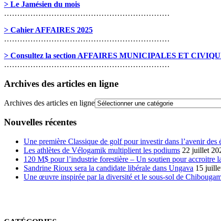
> Le Jamésien du mois
………………………………………………………
> Cahier AFFAIRES 2025
………………………………………………………
> Consultez la section AFFAIRES MUNICIPALES ET CIVIQ
………………………………………………………
Archives des articles en ligne
Archives des articles en ligne
Nouvelles récentes
Une première Classique de golf pour investir dans l’avenir des 
Les athlètes de Vélogamik multiplient les podiums
22 juillet 20
120 M$ pour l’industrie forestière – Un soutien pour accroitre l
Sandrine Rioux sera la candidate libérale dans Ungava
15 juill
Une œuvre inspirée par la diversité et le sous-sol de Chibouga