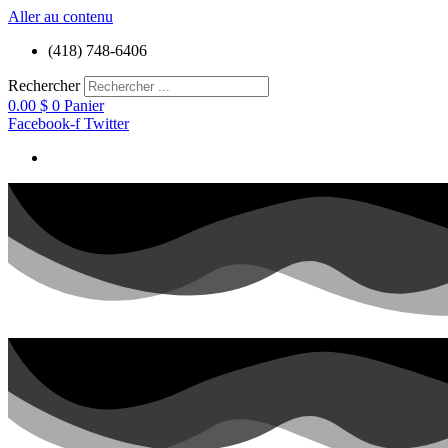
Aller au contenu
(418) 748-6406
Rechercher
0.00
$
0
Panier
Facebook-f
Twitter