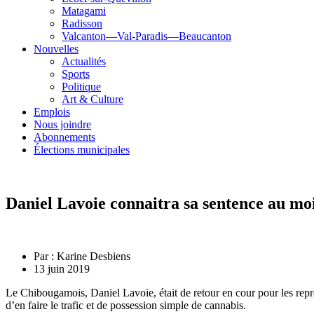
Matagami
Radisson
Valcanton—Val-Paradis—Beaucanton
Nouvelles
Actualités
Sports
Politique
Art & Culture
Emplois
Nous joindre
Abonnements
Élections municipales
Daniel Lavoie connaitra sa sentence au mo
Par :
Karine Desbiens
13 juin 2019
Le Chibougamois, Daniel Lavoie, était de retour en cour pour les repré
d’en faire le trafic et de possession simple de cannabis.