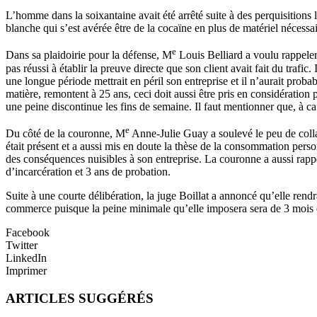
L’homme dans la soixantaine avait été arrêté suite à des perquisition
blanche qui s’est avérée être de la cocaïne en plus de matériel nécessai
e
Dans sa plaidoirie pour la défense, M
Louis Belliard a voulu rappeler 
pas réussi à établir la preuve directe que son client avait fait du trafic
une longue période mettrait en péril son entreprise et il n’aurait prob
matière, remontent à 25 ans, ceci doit aussi être pris en considératio
une peine discontinue les fins de semaine. Il faut mentionner que, à cau
e
Du côté de la couronne, M
Anne-Julie Guay a soulevé le peu de collab
était présent et a aussi mis en doute la thèse de la consommation person
des conséquences nuisibles à son entreprise. La couronne a aussi rapp
d’incarcération et 3 ans de probation.
Suite à une courte délibération, la juge Boillat a annoncé qu’elle rendr
commerce puisque la peine minimale qu’elle imposera sera de 3 mois 
Facebook
Twitter
LinkedIn
Imprimer
ARTICLES SUGGÉRÉS