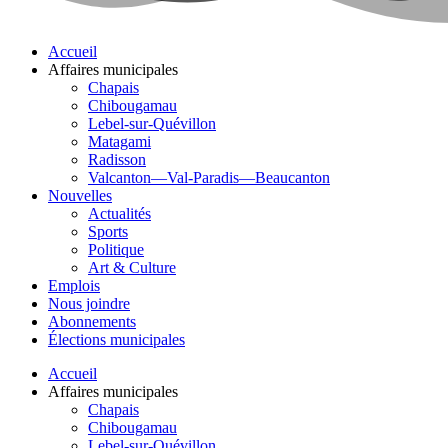
Accueil
Affaires municipales
Chapais
Chibougamau
Lebel-sur-Quévillon
Matagami
Radisson
Valcanton—Val-Paradis—Beaucanton
Nouvelles
Actualités
Sports
Politique
Art & Culture
Emplois
Nous joindre
Abonnements
Élections municipales
Accueil
Affaires municipales
Chapais
Chibougamau
Lebel-sur-Quévillon