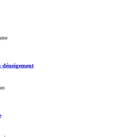
aine
du déneigement
’un
e