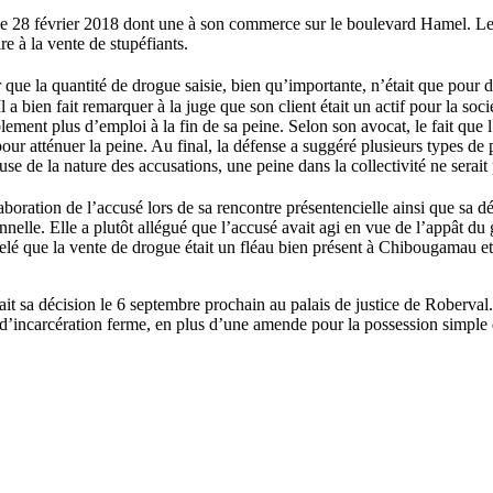
s le 28 février 2018 dont une à son commerce sur le boulevard Hamel. L
re à la vente de stupéfiants.
que la quantité de drogue saisie, bien qu’importante, n’était que pour d
. Il a bien fait remarquer à la juge que son client était un actif pour la s
ablement plus d’emploi à la fin de sa peine. Selon son avocat, le fait q
n pour atténuer la peine. Au final, la défense a suggéré plusieurs type
se de la nature des accusations, une peine dans la collectivité ne serait
oration de l’accusé lors de sa rencontre présentencielle ainsi que sa dér
nelle. Elle a plutôt allégué que l’accusé avait agi en vue de l’appât du 
elé que la vente de drogue était un fléau bien présent à Chibougamau et
ait sa décision le 6 septembre prochain au palais de justice de Roberval. 
d’incarcération ferme, en plus d’une amende pour la possession simple 