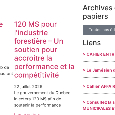
Archives 
papiers
e
120 M$ pour
Toutes nos éd
l’industrie
forestière – Un
Liens
soutien pour
> CAHIER ENT
accroitre la
………………………
performance et la
ub de
> Le Jamésien 
compétitivité
au ont
………………………
> Cahier AFFAI
22 juillet 2026
………………………
Le gouvernement du Québec
injectera 120 M$ afin de
> Consultez la 
soutenir la performance
MUNICIPALES E
………………………
Lire la suite »