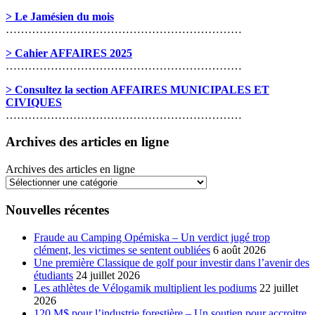
> Le Jamésien du mois
………………………………………………………
> Cahier AFFAIRES 2025
………………………………………………………
> Consultez la section AFFAIRES MUNICIPALES ET
CIVIQUES
………………………………………………………
Archives des articles en ligne
Archives des articles en ligne
Nouvelles récentes
Fraude au Camping Opémiska – Un verdict jugé trop
clément, les victimes se sentent oubliées
6 août 2026
Une première Classique de golf pour investir dans l’avenir des
étudiants
24 juillet 2026
Les athlètes de Vélogamik multiplient les podiums
22 juillet
2026
120 M$ pour l’industrie forestière – Un soutien pour accroitre