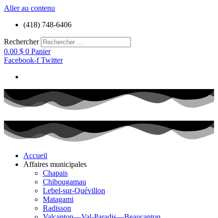
Aller au contenu
(418) 748-6406
Rechercher
0.00
$
0
Panier
Facebook-f
Twitter
Accueil
Affaires municipales
Chapais
Chibougamau
Lebel-sur-Quévillon
Matagami
Radisson
Valcanton—Val-Paradis—Beaucanton