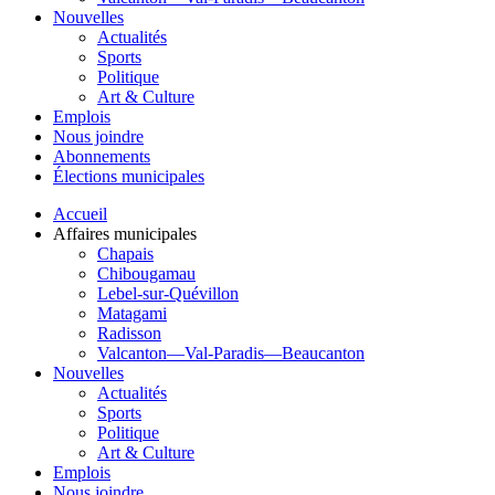
Nouvelles
Actualités
Sports
Politique
Art & Culture
Emplois
Nous joindre
Abonnements
Élections municipales
Accueil
Affaires municipales
Chapais
Chibougamau
Lebel-sur-Quévillon
Matagami
Radisson
Valcanton—Val-Paradis—Beaucanton
Nouvelles
Actualités
Sports
Politique
Art & Culture
Emplois
Nous joindre