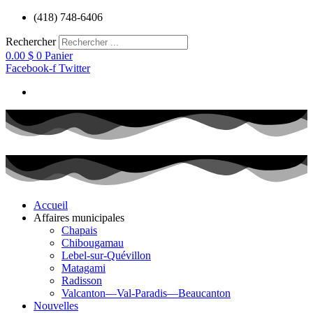
Aller
(418) 748-6406
au
contenu
Rechercher
0.00
$
0
Panier
Facebook-f
Twitter
Accueil
Affaires municipales
Chapais
Chibougamau
Lebel-sur-Quévillon
Matagami
Radisson
Valcanton—Val-Paradis—Beaucanton
Nouvelles