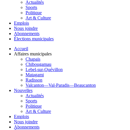
Actualités
Sports
Politique
Art & Culture
Emplois
Nous joindre
Abonnements
Élections municipales
Accueil
Affaires municipales
Chapais
Chibougamau
Lebel-sur-Quévillon
Matagami
Radisson
Valcanton—Val-Paradis—Beaucanton
Nouvelles
Actualités
Sports
Politique
Art & Culture
Emplois
Nous joindre
Abonnements