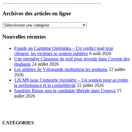
………………………………………………………
Archives des articles en ligne
Archives
des
articles
Nouvelles récentes
en
ligne
Fraude au Camping Opémiska – Un verdict jugé trop
clément, les victimes se sentent oubliées
6 août 2026
Une première Classique de golf pour investir dans l’avenir des
étudiants
24 juillet 2026
Les athlètes de Vélogamik multiplient les podiums
22 juillet
2026
120 M$ pour l’industrie forestière – Un soutien pour accroitre
la performance et la compétitivité
22 juillet 2026
Sandrine Rioux sera la candidate libérale dans Ungava
15
juillet 2026
CATÉGORIES