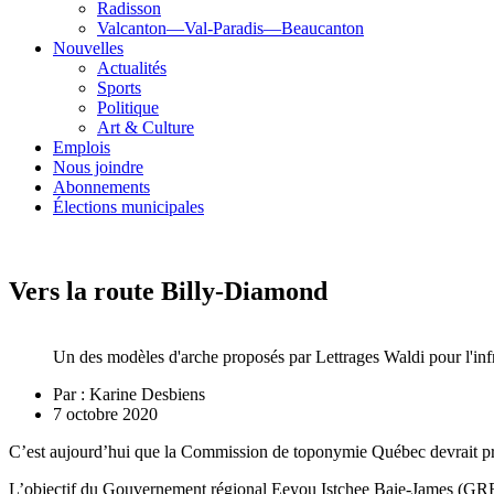
Radisson
Valcanton—Val-Paradis—Beaucanton
Nouvelles
Actualités
Sports
Politique
Art & Culture
Emplois
Nous joindre
Abonnements
Élections municipales
Vers la route Billy-Diamond
Un des modèles d'arche proposés par Lettrages Waldi pour l'in
Par :
Karine Desbiens
7 octobre 2020
C’est aujourd’hui que la Commission de toponymie Québec devrait pr
L’objectif du Gouvernement régional Eeyou Istchee Baie-James (GREIB