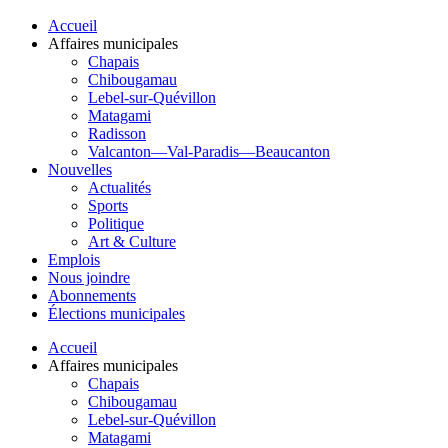
Accueil
Affaires municipales
Chapais
Chibougamau
Lebel-sur-Quévillon
Matagami
Radisson
Valcanton—Val-Paradis—Beaucanton
Nouvelles
Actualités
Sports
Politique
Art & Culture
Emplois
Nous joindre
Abonnements
Élections municipales
Accueil
Affaires municipales
Chapais
Chibougamau
Lebel-sur-Quévillon
Matagami