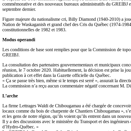
commémorative et des nouveaux bureaux administratifs du GREIBJ en n
septembre dernier.
Figure majeure du nationalisme cri, Billy Diamond (1940-2010) a jou
Nation de Waskaganish et grand chef des Cris du Québec (1974-1984)
constitutionnelles de 1982 et 1983.
Modus operandi
Les conditions de base sont remplies pour que la Commission de topo
GREIBJ.
La consultation des partenaires gouvernementaux et municipaux concern
réunion, le 7 octobre 2020. Habituellement, la décision est prise la 
publication à cet effet dans la Gazette officielle du Québec.
« Ça se passe très bien, même si le temps est serré », assurait la dire
La commission n’a reçu aucun commentaire négatif concernant M. Di
L’arche
La firme Lettrages Waldi de Chibougamau a été chargée de concevoir u
locaux comme du bois de charpente de Chantiers Chibougamau », s’enth
et les gens de notre région, qu’ils voient qu’ils entrent dans un nouveau
Il y a des discussions avec le ministère du Transport et des ingénieurs
d’Hydro-Québec. »