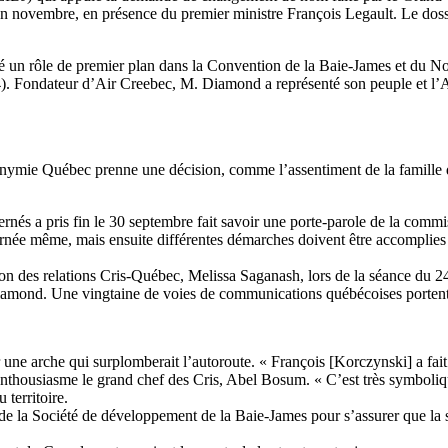
ovembre, en présence du premier ministre François Legault. Le dossie
é un rôle de premier plan dans la Convention de la Baie-James et du N
. Fondateur d’Air Creebec, M. Diamond a représenté son peuple et l’A
nymie Québec prenne une décision, comme l’assentiment de la famille 
és a pris fin le 30 septembre fait savoir une porte-parole de la commi
journée même, mais ensuite différentes démarches doivent être accomplies
ction des relations Cris-Québec, Melissa Saganash, lors de la séance du 
amond. Une vingtaine de voies de communications québécoises portent
ne arche qui surplomberait l’autoroute. « François [Korczynski] a fait
ousiasme le grand chef des Cris, Abel Bosum. « C’est très symbolique d
 territoire.
 de la Société de développement de la Baie-James pour s’assurer que la st