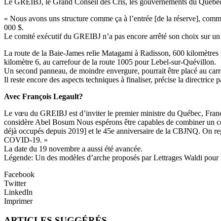
Le GREIBJ, le Grand Conseil des Cris, les gouvernements du Québec et
« Nous avons uns structure comme ça à l’entrée [de la réserve], comm
000 $.
Le comité exécutif du GREIBJ n’a pas encore arrêté son choix sur un
La route de la Baie-James relie Matagami à Radisson, 600 kilomètres pl
kilomètre 6, au carrefour de la route 1005 pour Lebel-sur-Quévillon.
Un second panneau, de moindre envergure, pourrait être placé au carref
Il reste encore des aspects techniques à finaliser, précise la directri
Avec François Legault?
Le vœu du GREIBJ est d’inviter le premier ministre du Québec, Françoi
considère Abel Bosum Nous espérons être capables de combiner un cer
déjà occupés depuis 2019] et le 45e anniversaire de la CBJNQ. On re
COVID-19. »
La date du 19 novembre a aussi été avancée.
Légende: Un des modèles d’arche proposés par Lettrages Waldi pour 
Facebook
Twitter
LinkedIn
Imprimer
ARTICLES SUGGÉRÉS