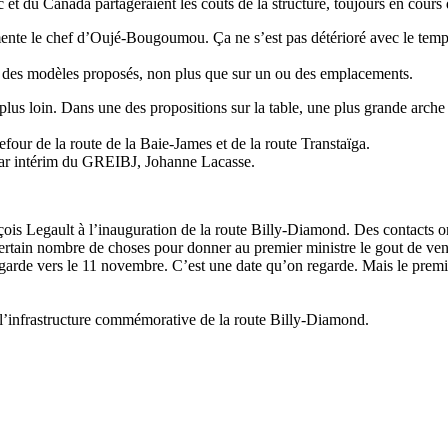
 du Canada partageraient les couts de la structure, toujours en cours 
ente le chef d’Oujé-Bougoumou. Ça ne s’est pas détérioré avec le temps
 des modèles proposés, non plus que sur un ou des emplacements.
us loin. Dans une des propositions sur la table, une plus grande arche s
our de la route de la Baie-James et de la route Transtaïga.
ce par intérim du GREIBJ, Johanne Lacasse.
s Legault à l’inauguration de la route Billy-Diamond. Des contacts ont 
tain nombre de choses pour donner au premier ministre le gout de veni
garde vers le 11 novembre. C’est une date qu’on regarde. Mais le premi
l’infrastructure commémorative de la route Billy-Diamond.