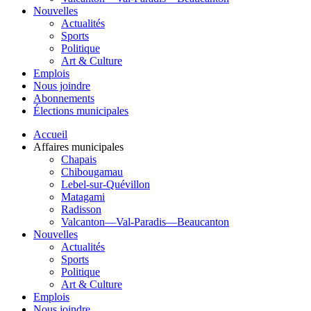
Nouvelles
Actualités
Sports
Politique
Art & Culture
Emplois
Nous joindre
Abonnements
Élections municipales
Accueil
Affaires municipales
Chapais
Chibougamau
Lebel-sur-Quévillon
Matagami
Radisson
Valcanton—Val-Paradis—Beaucanton
Nouvelles
Actualités
Sports
Politique
Art & Culture
Emplois
Nous joindre