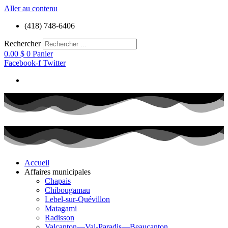
Aller au contenu
(418) 748-6406
Rechercher
0.00
$
0
Panier
Facebook-f
Twitter
Accueil
Affaires municipales
Chapais
Chibougamau
Lebel-sur-Quévillon
Matagami
Radisson
Valcanton—Val-Paradis—Beaucanton