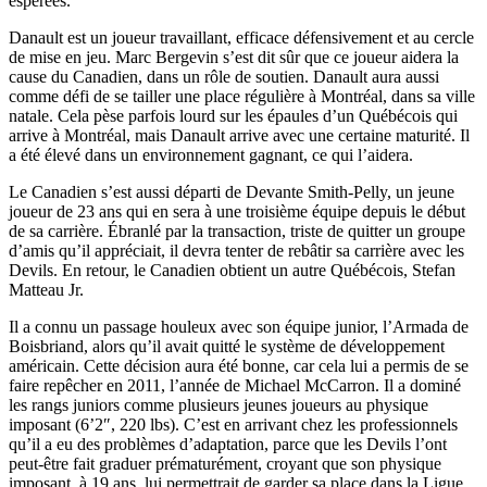
espérées.
Danault est un joueur travaillant, efficace défensivement et au cercle
de mise en jeu. Marc Bergevin s’est dit sûr que ce joueur aidera la
cause du Canadien, dans un rôle de soutien. Danault aura aussi
comme défi de se tailler une place régulière à Montréal, dans sa ville
natale. Cela pèse parfois lourd sur les épaules d’un Québécois qui
arrive à Montréal, mais Danault arrive avec une certaine maturité. Il
a été élevé dans un environnement gagnant, ce qui l’aidera.
Le Canadien s’est aussi départi de Devante Smith-Pelly, un jeune
joueur de 23 ans qui en sera à une troisième équipe depuis le début
de sa carrière. Ébranlé par la transaction, triste de quitter un groupe
d’amis qu’il appréciait, il devra tenter de rebâtir sa carrière avec les
Devils. En retour, le Canadien obtient un autre Québécois, Stefan
Matteau Jr.
Il a connu un passage houleux avec son équipe junior, l’Armada de
Boisbriand, alors qu’il avait quitté le système de développement
américain. Cette décision aura été bonne, car cela lui a permis de se
faire repêcher en 2011, l’année de Michael McCarron. Il a dominé
les rangs juniors comme plusieurs jeunes joueurs au physique
imposant (6’2″, 220 lbs). C’est en arrivant chez les professionnels
qu’il a eu des problèmes d’adaptation, parce que les Devils l’ont
peut-être fait graduer prématurément, croyant que son physique
imposant, à 19 ans, lui permettrait de garder sa place dans la Ligue