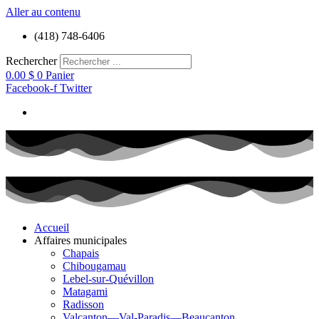
Aller au contenu
(418) 748-6406
Rechercher
0.00
$
0
Panier
Facebook-f
Twitter
Accueil
Affaires municipales
Chapais
Chibougamau
Lebel-sur-Quévillon
Matagami
Radisson
Valcanton—Val-Paradis—Beaucanton