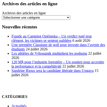
Archives des articles en ligne
Archives des articles en ligne
Nouvelles récentes
Fraude au Camping Opémiska – Un verdict jugé trop
clément, les victimes se sentent oubliées
6 août 2026
Une première Classique de golf pour investir dans l’avenir des
étudiants
24 juillet 2026
Les athlètes de Vélogamik multiplient les podiums
22 juillet
2026
120 M$ pour l’industrie forestière – Un soutien pour accroitre
la performance et la compétitivité
22 juillet 2026
Sandrine Rioux sera la candidate libérale dans Ungava
15
juillet 2026
CATÉGORIES
Actualités