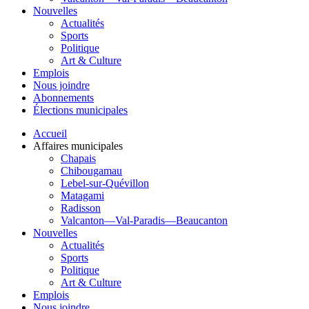
Nouvelles
Actualités
Sports
Politique
Art & Culture
Emplois
Nous joindre
Abonnements
Élections municipales
Accueil
Affaires municipales
Chapais
Chibougamau
Lebel-sur-Quévillon
Matagami
Radisson
Valcanton—Val-Paradis—Beaucanton
Nouvelles
Actualités
Sports
Politique
Art & Culture
Emplois
Nous joindre