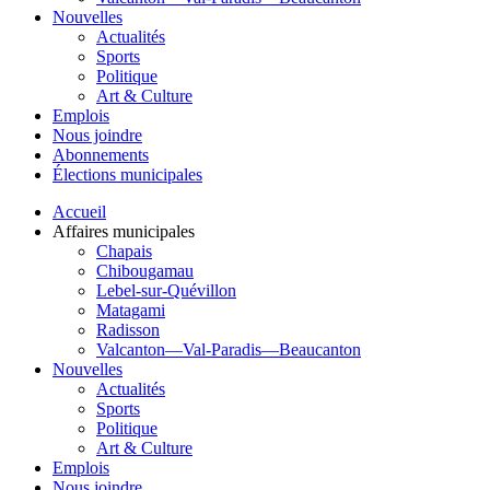
Nouvelles
Actualités
Sports
Politique
Art & Culture
Emplois
Nous joindre
Abonnements
Élections municipales
Accueil
Affaires municipales
Chapais
Chibougamau
Lebel-sur-Quévillon
Matagami
Radisson
Valcanton—Val-Paradis—Beaucanton
Nouvelles
Actualités
Sports
Politique
Art & Culture
Emplois
Nous joindre