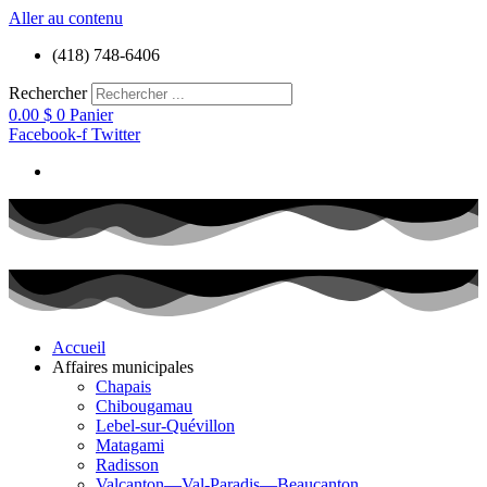
Aller au contenu
(418) 748-6406
Rechercher
0.00
$
0
Panier
Facebook-f
Twitter
Accueil
Affaires municipales
Chapais
Chibougamau
Lebel-sur-Quévillon
Matagami
Radisson
Valcanton—Val-Paradis—Beaucanton