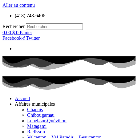
Aller au contenu
(418) 748-6406
Rechercher
0.00
$
0
Panier
Facebook-f
Twitter
Accueil
Affaires municipales
Chapais
Chibougamau
Lebel-sur-Quévillon
Matagami
Radisson
Valcanton—Val-Paradis—Beaucanton