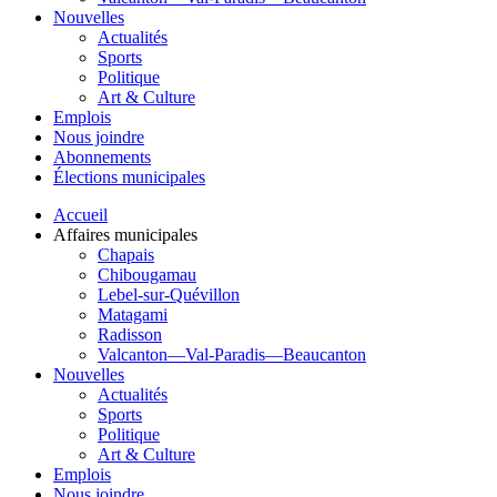
Nouvelles
Actualités
Sports
Politique
Art & Culture
Emplois
Nous joindre
Abonnements
Élections municipales
Accueil
Affaires municipales
Chapais
Chibougamau
Lebel-sur-Quévillon
Matagami
Radisson
Valcanton—Val-Paradis—Beaucanton
Nouvelles
Actualités
Sports
Politique
Art & Culture
Emplois
Nous joindre