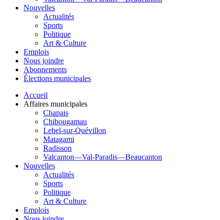
Nouvelles
Actualités
Sports
Politique
Art & Culture
Emplois
Nous joindre
Abonnements
Élections municipales
Accueil
Affaires municipales
Chapais
Chibougamau
Lebel-sur-Quévillon
Matagami
Radisson
Valcanton—Val-Paradis—Beaucanton
Nouvelles
Actualités
Sports
Politique
Art & Culture
Emplois
Nous joindre