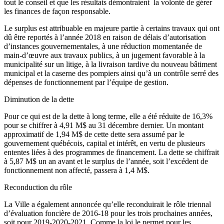
tout le conseil et que les résultats démontraient la volonté de gérer
les finances de façon responsable.
Le surplus est attribuable en majeure partie à certains travaux qui ont
dû être reportés à l’année 2018 en raison de délais d’autorisation
d’instances gouvernementales, à une réduction momentanée de
main-d’œuvre aux travaux publics, à un jugement favorable à la
municipalité sur un litige, à la livraison tardive du nouveau bâtiment
municipal et la caserne des pompiers ainsi qu’à un contrôle serré des
dépenses de fonctionnement par l’équipe de gestion.
Diminution de la dette
Pour ce qui est de la dette à long terme, elle a été réduite de 16,3%
pour se chiffrer à 4,91 M$ au 31 décembre dernier. Un montant
approximatif de 1,94 M$ de cette dette sera assumé par le
gouvernement québécois, capital et intérêt, en vertu de plusieurs
ententes liées à des programmes de financement. La dette se chiffrait
à 5,87 M$ un an avant et le surplus de l’année, soit l’excédent de
fonctionnement non affecté, passera à 1,4 M$.
Reconduction du rôle
La Ville a également annoncée qu’elle reconduirait le rôle triennal
d’évaluation foncière de 2016-18 pour les trois prochaines années,
soit pour 2019-2020-2021. Comme la loi le permet pour les