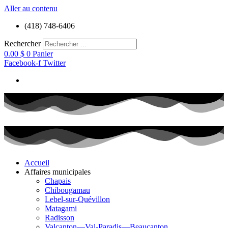
Aller au contenu
(418) 748-6406
Rechercher
0.00
$
0
Panier
Facebook-f
Twitter
Accueil
Affaires municipales
Chapais
Chibougamau
Lebel-sur-Quévillon
Matagami
Radisson
Valcanton—Val-Paradis—Beaucanton