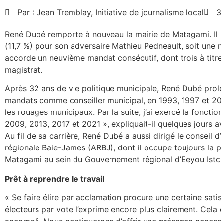
Par :
Jean Tremblay, Initiative de journalisme local
3
René Dubé remporte à nouveau la mairie de Matagami. Il 
(11,7 %) pour son adversaire Mathieu Pedneault, soit une m
accorde un neuvième mandat consécutif, dont trois à titr
magistrat.
Après 32 ans de vie politique municipale, René Dubé pro
mandats comme conseiller municipal, en 1993, 1997 et 2
les rouages municipaux. Par la suite, j’ai exercé la foncti
2009, 2013, 2017 et 2021 », expliquait-il quelques jours av
Au fil de sa carrière, René Dubé a aussi dirigé le conseil d
régionale Baie-James (ARBJ), dont il occupe toujours la p
Matagami au sein du Gouvernement régional d’Eeyou Istc
Prêt à reprendre le travail
« Se faire élire par acclamation procure une certaine sati
électeurs par vote l’exprime encore plus clairement. Cela c