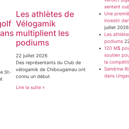
sentent oub
Les athlètes de
Une premiè
investir da
olf
Vélogamik
juillet 2026
dans
multiplient les
Les athlète
podiums
podiums
22
120 M$ pour
soutien pou
22 juillet 2026
la compétit
Des représentants du Club de
Sandrine Ri
vélogamik de Chibougamau ont
e St-
dans Unga
connu un début
ût
Lire la suite »