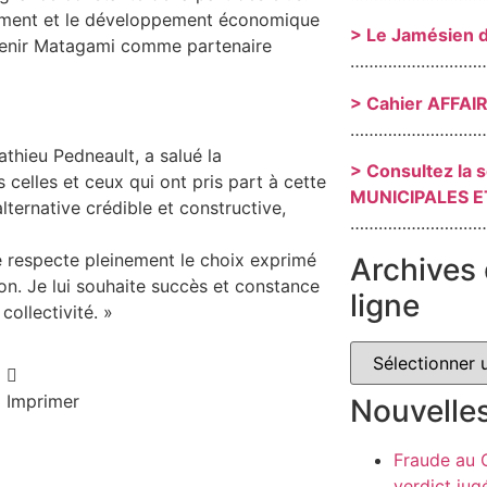
dement et le développement économique
> Le Jamésien 
intenir Matagami comme partenaire
………………………
> Cahier AFFAI
………………………
athieu Pedneault, a salué la
> Consultez la 
 celles et ceux qui ont pris part à cette
MUNICIPALES E
alternative crédible et constructive,
………………………
Je respecte pleinement le choix exprimé
Archives 
ion. Je lui souhaite succès et constance
ligne
ollectivité. »
Imprimer
Nouvelle
Fraude au
verdict jug