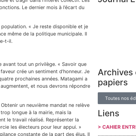
e et d’agir dans l’intérêt collectif. Les
nctions. Le dernier mois à l’écart du
la population. « Je reste disponible et je
nce même de la politique municipale. Il
-t-il.
 avant tout un privilège. « Savoir que
Archives 
faveur crée un sentiment d’honneur. Je
s quatre prochaines années. Matagami a
papiers
s augmentent, et nous devrons répondre
Toutes nos éd
: « Obtenir un neuvième mandat ne relève
Liens
trop longue à la mairie, mais la
t le travail réalisé. Représenter la
rcie les électeurs pour leur appui. »
> CAHIER ENT
ilance constante de la part des élus. Il
………………………