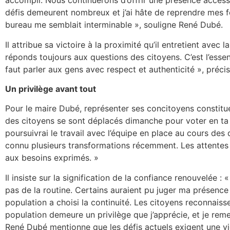
accompli. Nous continuerons d’offrir une présence accessibl
défis demeurent nombreux et j’ai hâte de reprendre mes fo
bureau me semblait interminable », souligne René Dubé.
Il attribue sa victoire à la proximité qu’il entretient avec 
réponds toujours aux questions des citoyens. C’est l’esse
faut parler aux gens avec respect et authenticité », précise
Un privilège avant tout
Pour le maire Dubé, représenter ses concitoyens constitue
des citoyens se sont déplacés dimanche pour voter en ta 
poursuivrai le travail avec l’équipe en place au cours de
connu plusieurs transformations récemment. Les attente
aux besoins exprimés. »
Il insiste sur la signification de la confiance renouvelée 
pas de la routine. Certains auraient pu juger ma présence 
population a choisi la continuité. Les citoyens reconnaissen
population demeure un privilège que j’apprécie, et je reme
René Dubé mentionne que les défis actuels exigent une vig