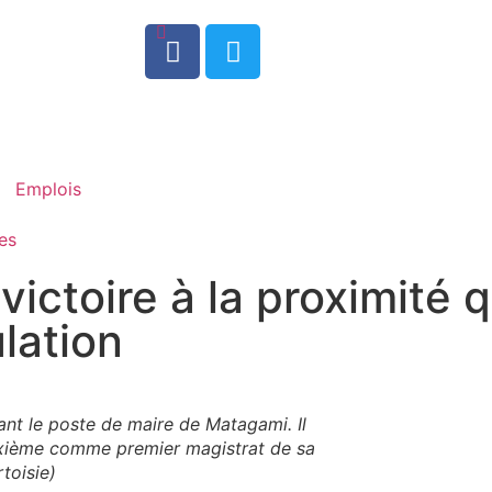
0
Emplois
es
ictoire à la proximité qu
lation
nt le poste de maire de Matagami. Il
ixième comme premier magistrat de sa
toisie)