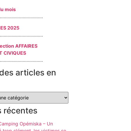
du mois
………………………………
RES 2025
………………………………
section AFFAIRES
T CIVIQUES
………………………………
des articles en
s récentes
 Camping Opémiska – Un
é trop clément, les victimes se