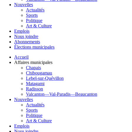
Nouvelles
Actualités
Sports
Politique
Art & Culture
Emplois
Nous joindre
Abonnements
Élections municipales
Accueil
Affaires municipales
Chapais
Chibougamau
Lebel-sur-Quévillon
Matagami
Radisson
Valcanton—Val-Paradis—Beaucanton
Nouvelles
Actualités
Sports
Politique
Art & Culture
Emplois
Nous joindre