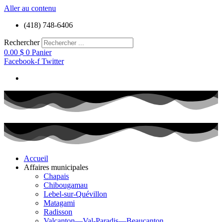
Aller au contenu
(418) 748-6406
Rechercher
0.00
$
0
Panier
Facebook-f
Twitter
Accueil
Affaires municipales
Chapais
Chibougamau
Lebel-sur-Quévillon
Matagami
Radisson
Valcanton—Val-Paradis—Beaucanton